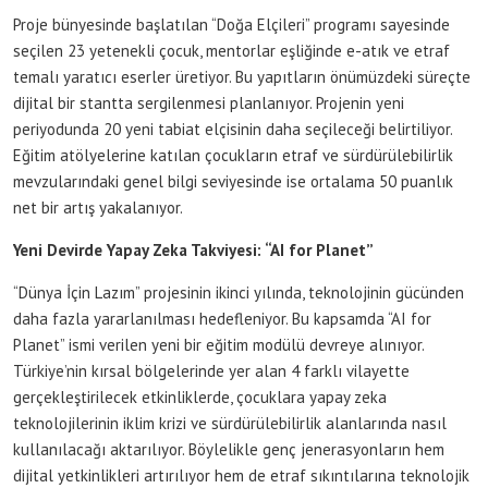
Proje bünyesinde başlatılan “Doğa Elçileri” programı sayesinde
seçilen 23 yetenekli çocuk, mentorlar eşliğinde e-atık ve etraf
temalı yaratıcı eserler üretiyor. Bu yapıtların önümüzdeki süreçte
dijital bir stantta sergilenmesi planlanıyor. Projenin yeni
periyodunda 20 yeni tabiat elçisinin daha seçileceği belirtiliyor.
Eğitim atölyelerine katılan çocukların etraf ve sürdürülebilirlik
mevzularındaki genel bilgi seviyesinde ise ortalama 50 puanlık
net bir artış yakalanıyor.
Yeni Devirde Yapay Zeka Takviyesi: “AI for Planet”
“Dünya İçin Lazım” projesinin ikinci yılında, teknolojinin gücünden
daha fazla yararlanılması hedefleniyor. Bu kapsamda “AI for
Planet” ismi verilen yeni bir eğitim modülü devreye alınıyor.
Türkiye’nin kırsal bölgelerinde yer alan 4 farklı vilayette
gerçekleştirilecek etkinliklerde, çocuklara yapay zeka
teknolojilerinin iklim krizi ve sürdürülebilirlik alanlarında nasıl
kullanılacağı aktarılıyor. Böylelikle genç jenerasyonların hem
dijital yetkinlikleri artırılıyor hem de etraf sıkıntılarına teknolojik