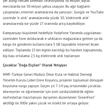
yer aldığı reklam sineması televizyonda 38 milyon, dijital
mecralarda ise 50 milyon şahsa ulaşıyor. Bu ağır bağlantı
çalışmaları, internet aramalarına da yansıyor; Google ve YouTube
üzerinde “e-atık” aramalarında yüzde 30, “elektronik atık”
aramalarında ise yüzde 27 oranında artış kaydediliyor.
Kampanyayı büyütmek hedefiyle Vodafone Yanımda uygulaması
üzerinden form doldurarak e-atıklarını mağazalara getiren ya da
kargo ile gönderen kullanıcılara 5 GB taşınabilir internet ikram
ediliyor. Toplamda 15 bin kişinin katıldığı bu hareket kapsamında,
kişi başı ortalama 2,5 kg elektronik atık toplanıyor.
Çocuklar “Doğa Elçileri” Olarak Yetişiyor
WWF-Türkiye Genel Müdürü Ömür Kula ve Habitat Derneği
Yönetim Kurulu Lideri Emre Koyuncu, projenin toplumsal dönüşüm
boyutuna vurgu yapıyor. Geçen yıl 7-14 yaş ortasındaki çocuklar,
ebeveynler ve öğretmenler için özel sürdürülebilirlik eğitim
müfredatları hazırlanıyor. Ayrıyeten düzenlenen “GreenFest”
aktifliği ile 900’e yakın çocuk ve istekli bir ortaya geliyor.