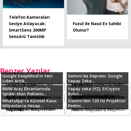
Telefon Kameraları
Seviye Atlayacak:
Fuzul ile Nasıl Ev Sahibi
SmartSens 200MP
Olunur?
Sensörü Tanıtıldı
Benzer Yazılar
Google DeepMind’ın Yeni
Gemini’da Deprem: Google
Lideri Artık...
Yapay Zeka...
BMW Araç Ekranlarında
Yapay zeka (YZ), EiCrypto
Spider-Man Reklamı...
Bulut...
WhatsApp’ta Küresel Kaos:
Xiaomi’den 120 Hz Projektör:
Milyonlarca Hesap...
Redmi...