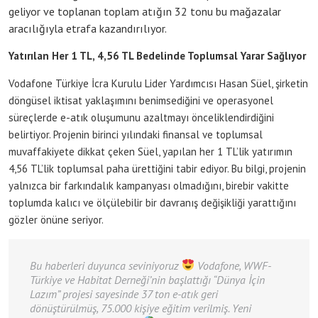
geliyor ve toplanan toplam atığın 32 tonu bu mağazalar
aracılığıyla etrafa kazandırılıyor.
Yatırılan Her 1 TL, 4,56 TL Bedelinde Toplumsal Yarar Sağlıyor
Vodafone Türkiye İcra Kurulu Lider Yardımcısı Hasan Süel, şirketin
döngüsel iktisat yaklaşımını benimsediğini ve operasyonel
süreçlerde e-atık oluşumunu azaltmayı önceliklendirdiğini
belirtiyor. Projenin birinci yılındaki finansal ve toplumsal
muvaffakiyete dikkat çeken Süel, yapılan her 1 TL’lik yatırımın
4,56 TL’lik toplumsal paha ürettiğini tabir ediyor. Bu bilgi, projenin
yalnızca bir farkındalık kampanyası olmadığını, birebir vakitte
toplumda kalıcı ve ölçülebilir bir davranış değişikliği yarattığını
gözler önüne seriyor.
Bu haberleri duyunca seviniyoruz
Vodafone, WWF-
Türkiye ve Habitat Derneği’nin başlattığı “Dünya İçin
Lazım” projesi sayesinde 37 ton e-atık geri
dönüştürülmüş, 75.000 kişiye eğitim verilmiş. Yeni