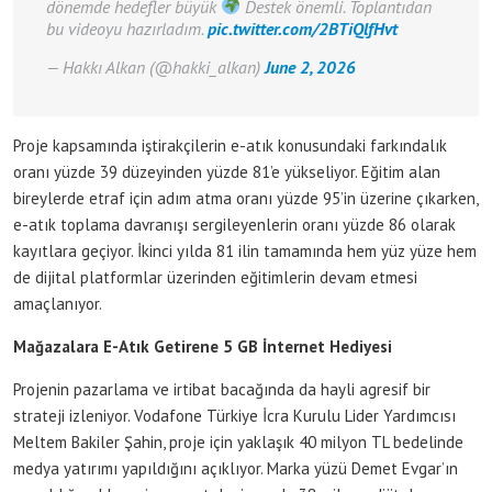
dönemde hedefler büyük
Destek önemli. Toplantıdan
bu videoyu hazırladım.
pic.twitter.com/2BTiQlfHvt
— Hakkı Alkan (@hakki_alkan)
June 2, 2026
Proje kapsamında iştirakçilerin e-atık konusundaki farkındalık
oranı yüzde 39 düzeyinden yüzde 81’e yükseliyor. Eğitim alan
bireylerde etraf için adım atma oranı yüzde 95’in üzerine çıkarken,
e-atık toplama davranışı sergileyenlerin oranı yüzde 86 olarak
kayıtlara geçiyor. İkinci yılda 81 ilin tamamında hem yüz yüze hem
de dijital platformlar üzerinden eğitimlerin devam etmesi
amaçlanıyor.
Mağazalara E-Atık Getirene 5 GB İnternet Hediyesi
Projenin pazarlama ve irtibat bacağında da hayli agresif bir
strateji izleniyor. Vodafone Türkiye İcra Kurulu Lider Yardımcısı
Meltem Bakiler Şahin, proje için yaklaşık 40 milyon TL bedelinde
medya yatırımı yapıldığını açıklıyor. Marka yüzü Demet Evgar’ın