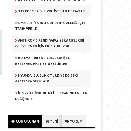
TCL P80 SERISI SIZDI: İŞTE İLK DETAYLAR
GMAIL’DE “FARKLI GÖNDER” ÖZELLIĞI IÇIN
TARIH VERILDI
ANTHROPIC KENDI YAPAY ZEKA ÇIPLERINI
GELIŞTIRMEK IÇIN EKIP KURUYOR
KIA EV2 TÜRKIYE YOLCUSU: İŞTE
BEKLENEN FIYAT VE ÖZELLIKLER
HYUNDAI BLUELINK TÜRKIYE’DE ESKI
ARAÇLARA GELMIYOR
IOS 27 ILE IPHONE KILIT EKRANINDA NELER
DEĞIŞIYOR?
ÇOK OKUNAN
YENİ
YORUM