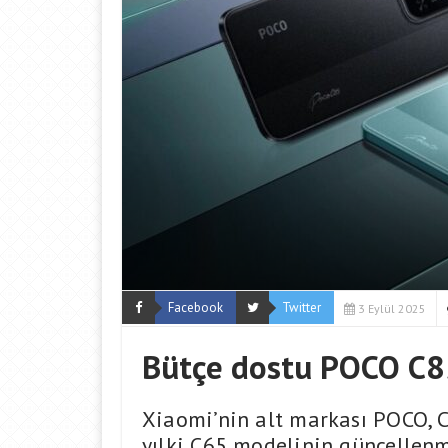
Facebook
Twitter
3 Eylül 2025
Bütçe dostu POCO C85 t
Xiaomi’nin alt markası POCO, C 
yılki C65 modelinin güncellenm