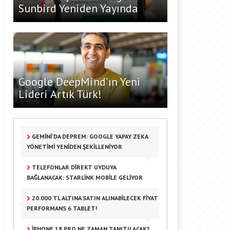
Sunbird Yeniden Yayında
Google DeepMind’ın Yeni
Lideri Artık Türk!
GEMINI’DA DEPREM: GOOGLE YAPAY ZEKA
YÖNETIMI YENIDEN ŞEKILLENIYOR
TELEFONLAR DIREKT UYDUYA
BAĞLANACAK: STARLINK MOBILE GELIYOR
20.000 TL ALTINA SATIN ALINABILECEK FIYAT
PERFORMANS 6 TABLET!
IPHONE 18 PRO NE ZAMAN TANITILACAK?