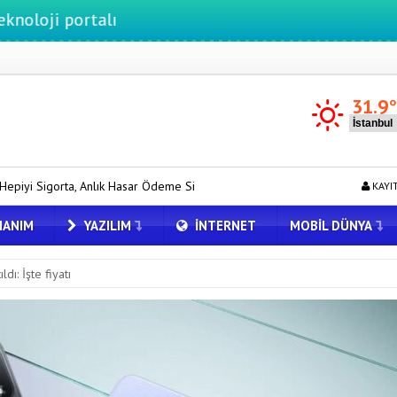
ortalı
31.9
k Hasar Ödeme Sistemi’ni Hayata Geçirdi!
WhatsApp Android için Yen
KAYI
ANIM
YAZILIM
İNTERNET
MOBIL DÜNYA
ı: İşte fiyatı