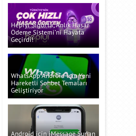
Hepiyi Sigorta, Anlık Hasar
Ödeme Sistemi’ni Hayata
Geçirdi!
WhatsApp Android için Yeni
Hareketli Sohbet Temaları
Geliştiriyor
Android için iMessage Sunan