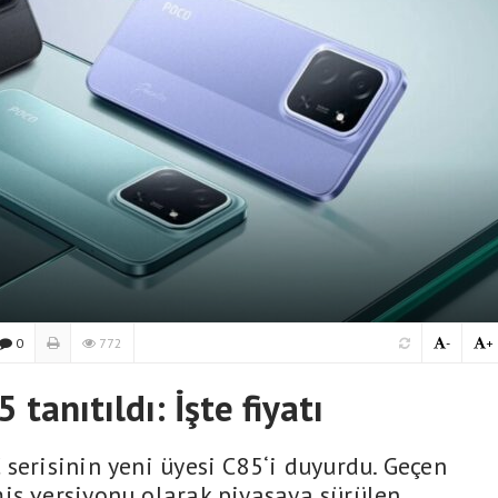
0
772
-
+
anıtıldı: İşte fiyatı
serisinin yeni üyesi C85‘i duyurdu. Geçen
iş versiyonu olarak piyasaya sürülen