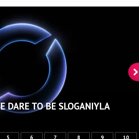
E DARE TO BE SLOGANIYLA
5
6
7
8
9
10