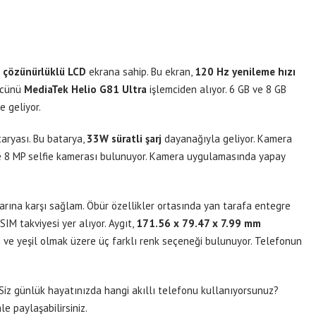
 çözünürlüklü LCD
ekrana sahip. Bu ekran,
120 Hz yenileme hızı
gücünü
MediaTek Helio G81 Ultra
işlemciden alıyor. 6 GB ve 8 GB
 geliyor.
aryası. Bu batarya,
33W süratli şarj
dayanağıyla geliyor. Kamera
e 8 MP selfie kamerası bulunuyor. Kamera uygulamasında yapay
larına karşı sağlam. Öbür özellikler ortasında yan tarafa entegre
 SIM takviyesi yer alıyor. Aygıt,
171.56 x 79.47 x 7.99 mm
h ve yeşil olmak üzere üç farklı renk seçeneği bulunuyor. Telefonun
Siz günlük hayatınızda hangi akıllı telefonu kullanıyorsunuz?
e paylaşabilirsiniz.