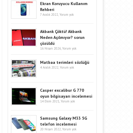
Ekran Koruyucu Kullanım
Rehberi
7 Aralık 2022,
Yorum yok
Akbank Çöktü! Akbank
Neden Açılmıyor? sorun
çözüldü
16 Nisan 2026,
Yorum yok
Matbaa terimleri sözlüğü
4 Aralık 2022,
Yorum yok
Casper excalibur G 770
oyun bilgisayarı incelemesi
14 Ekim 2021,
Yorum yok
Samsung Galaxy M33 5G
telefon incelemesi
20 Nisan 2022,
Yorum yok