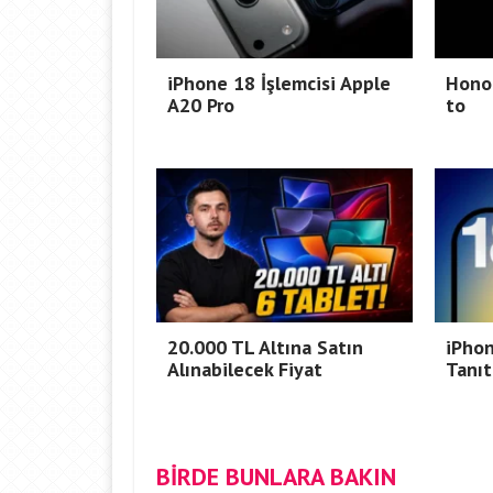
iPhone 18 İşlemcisi Apple
Honor
A20 Pro
to
20.000 TL Altına Satın
iPho
Alınabilecek Fiyat
Tanıt
BİRDE BUNLARA BAKIN