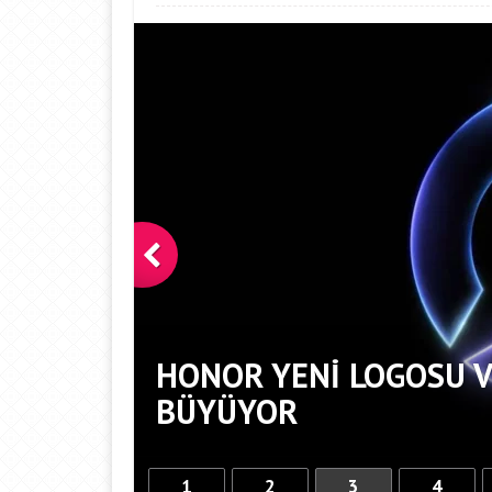
DARIK
HONOR YENI LOGOSU V
BÜYÜYOR
1
2
3
4