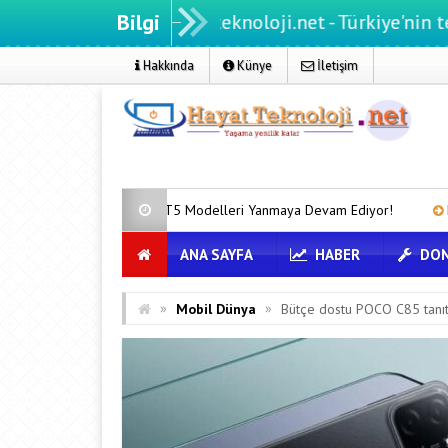
Bilgi
Hayatteknoloji.net - Türkiye'nin teknoloji p
Hakkında
Künye
İletişim
kywell ET5 Modelleri Yanmaya Devam Ediyor!
Hepiyi Sigorta, Anlı
ANA SAYFA
HABER
DON
»
»
Mobil Dünya
Bütçe dostu POCO C85 tanıtıld