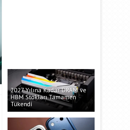
2027 Yılına Kadar DRAM ve
HBM Stokları Tamamen
Tükendi