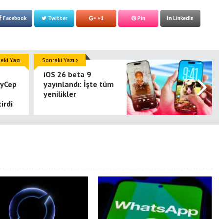
Facebook
Twitter
+1
Pin
LinkedIn
ki Yazı
Sonraki Yazı
iOS 26 beta 9
syCep
yayınlandı: İşte tüm
yenilikler
irdi