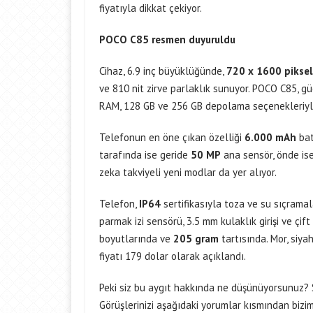
fiyatıyla dikkat çekiyor.
POCO C85 resmen duyuruldu
Cihaz, 6.9 inç büyüklüğünde,
720 x 1600 piksel
ve 810 nit zirve parlaklık sunuyor. POCO C85, 
RAM, 128 GB ve 256 GB depolama seçenekleriyle
Telefonun en öne çıkan özelliği
6.000 mAh
bat
tarafında ise geride
50 MP
ana sensör, önde is
zeka takviyeli yeni modlar da yer alıyor.
Telefon,
IP64
sertifikasıyla toza ve su sıçrama
parmak izi sensörü, 3.5 mm kulaklık girişi ve çift
boyutlarında ve
205 gram
tartısında. Mor, siya
fiyatı 179 dolar olarak açıklandı.
Peki siz bu aygıt hakkında ne düşünüyorsunuz? 
Görüşlerinizi aşağıdaki yorumlar kısmından biziml