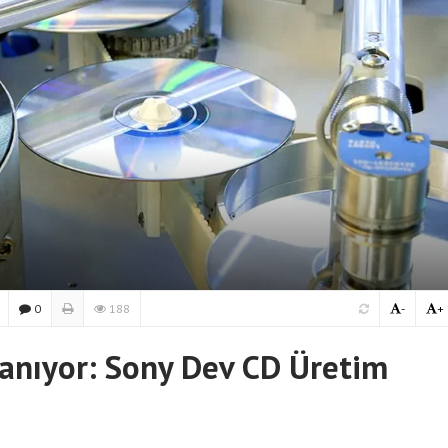
0
188
-
+
anıyor: Sony Dev CD Üretim