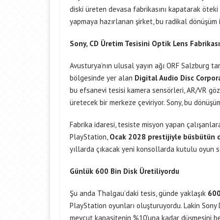
diski üreten devasa fabrikasını kapatarak öteki
yapmaya hazırlanan şirket, bu radikal dönüşüm i
Sony, CD Üretim Tesisini Optik Lens Fabrikası
Avusturya’nın ulusal yayın ağı ORF Salzburg ta
bölgesinde yer alan
Digital Audio Disc Corpo
bu efsanevi tesisi kamera sensörleri, AR/VR göz
üretecek bir merkeze çeviriyor. Sony, bu dönüşü
Fabrika idaresi, tesiste misyon yapan çalışanlara 
PlayStation,
Ocak 2028 prestijiyle büsbütün d
yıllarda çıkacak yeni konsollarda kutulu oyun 
Günlük 600 Bin Disk Üretiliyordu
Şu anda Thalgau’daki tesis, günde yaklaşık
600
PlayStation oyunları oluşturuyordu. Lakin Sony
mevcut kapasitenin %10’una kadar düşmesini bekl