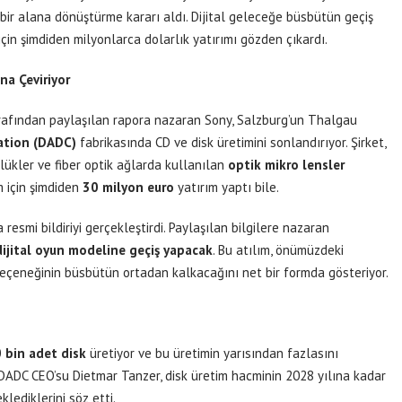
 bir alana dönüştürme kararı aldı. Dijital geleceğe büsbütün geçiş
çin şimdiden milyonlarca dolarlık yatırımı gözden çıkardı.
na Çeviriyor
rafından paylaşılan rapora nazaran Sony, Salzburg’un Thalgau
ration (DADC)
fabrikasında CD ve disk üretimini sonlandırıyor. Şirket,
lükler ve fiber optik ağlarda kullanılan
optik mikro lensler
m için şimdiden
30 milyon euro
yatırım yaptı bile.
resmi bildiriyi gerçekleştirdi. Paylaşılan bilgilere nazaran
ijital oyun modeline geçiş yapacak
. Bu atılım, önümüzdeki
seçeneğinin büsbütün ortadan kalkacağını net bir formda gösteriyor.
 bin adet disk
üretiyor ve bu üretimin yarısından fazlasını
 DADC CEO’su Dietmar Tanzer, disk üretim hacminin 2028 yılına kadar
ediklerini söz etti.