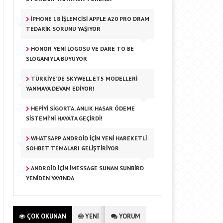
IPHONE 18 İŞLEMCISI APPLE A20 PRO DRAM
TEDARIK SORUNU YAŞIYOR
HONOR YENI LOGOSU VE DARE TO BE
SLOGANIYLA BÜYÜYOR
TÜRKIYE’DE SKYWELL ET5 MODELLERI
YANMAYA DEVAM EDIYOR!
HEPIYI SIGORTA, ANLIK HASAR ÖDEME
SISTEMI’NI HAYATA GEÇIRDI!
WHATSAPP ANDROID IÇIN YENI HAREKETLI
SOHBET TEMALARI GELIŞTIRIYOR
ANDROID IÇIN IMESSAGE SUNAN SUNBIRD
YENIDEN YAYINDA
ÇOK OKUNAN
YENİ
YORUM