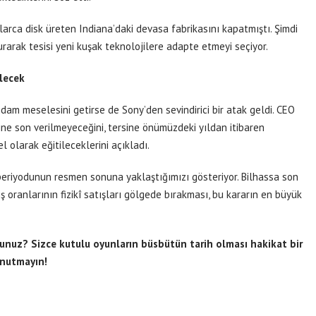
arca disk üreten Indiana’daki devasa fabrikasını kapatmıştı. Şimdi
rarak tesisi yeni kuşak teknolojilere adapte etmeyi seçiyor.
ilecek
hdam meselesini getirse de Sony’den sevindirici bir atak geldi. CEO
ine son verilmeyeceğini, tersine önümüzdeki yıldan itibaren
l olarak eğitileceklerini açıkladı.
periyodunun resmen sonuna yaklaştığımızı gösteriyor. Bilhassa son
ış oranlarının fizikî satışları gölgede bırakması, bu kararın en büyük
nuz? Sizce kutulu oyunların büsbütün tarih olması hakikat bir
unutmayın!