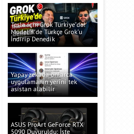
Tesla için Grok Türkiye’de!
Model Y’de Türkçe Grok’u
İndirip Denedik
Yapay zekada onlarca
uygulamanın yerini tek
asistan alabilir
ASUS ProArt GeForce RTX
5090 Duyuruldu: İşte