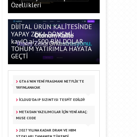
Özellikleri
DİJİTAL ÜRÜN KALİTESİNDE
YAPAY ZEKA DÖNEMİ:
kayIQ.ai, 500 BİN DOLAR
TOHUM YATIRIMLA HAYATA
GEÇTİ
GTA 6’NIN YENI FRAGMANI NETFLIX’TE
YAYINLANACAK
ICLOUD’DA IP SIZINTISI TESPIT EDILDI!
META’DAN YAZILIMCILAR IÇIN YENI ARAÇ:
MUSE CODE
2027 YILINA KADAR DRAM VE HBM
STOKLARI TAMAMEN TÜKENDI