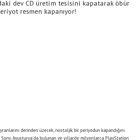
daki dev CD üretim tesisini kapatarak öbür
periyot resmen kapanıyor!
ranlarını derinden üzecek, nostaljik bir periyodun kapandığını
vi Sony, Avusturya’da bulunan ve yıllardır milyonlarca PlayStation