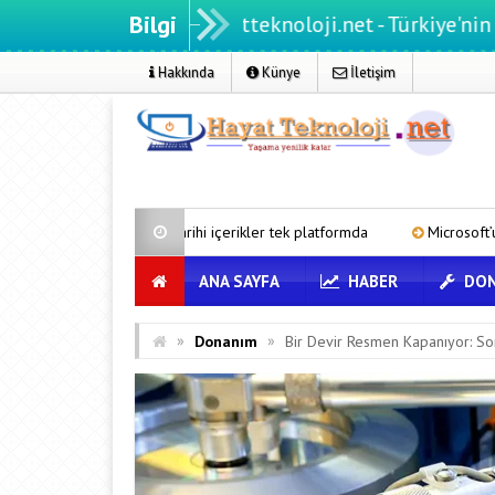
Bilgi
Hayatteknoloji.net - Türkiye'nin teknoloji p
Hakkında
Künye
İletişim
n tarihi içerikler tek platformda
Microsoft’un Azure Linux Dağıtım
ANA SAYFA
HABER
DON
»
»
Donanım
Bir Devir Resmen Kapanıyor: So