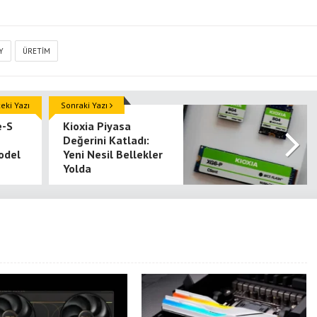
Y
ÜRETIM
ki Yazı
Sonraki Yazı
e-S
Kioxia Piyasa
2
Değerini Katladı:
Model
Yeni Nesil Bellekler
Yolda