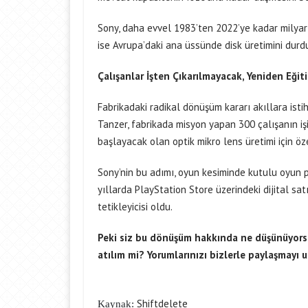
Sony, daha evvel 1983’ten 2022’ye kadar milyarl
ise Avrupa’daki ana üssünde disk üretimini durdu
Çalışanlar İşten Çıkarılmayacak, Yeniden Eğit
Fabrikadaki radikal dönüşüm kararı akıllara isti
Tanzer, fabrikada misyon yapan 300 çalışanın iş
başlayacak olan optik mikro lens üretimi için öze
Sony’nin bu adımı, oyun kesiminde kutulu oyun 
yıllarda PlayStation Store üzerindeki dijital sat
tetikleyicisi oldu.
Peki siz bu dönüşüm hakkında ne düşünüyorsu
atılım mi? Yorumlarınızı bizlerle paylaşmayı 
Shiftdelete
Kaynak: