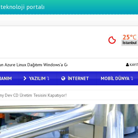
ortalı
25
°C
ı Windows’a Geldi
Tesla için Grok Türkiye’de! Model Y’de Türkçe Gr
KAYI
ANIM
YAZILIM
İNTERNET
MOBIL DÜNYA
ny Dev CD Üretim Tesisini Kapatıyor!