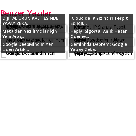
Benzer Yazılar
DİJİTAL ÜRÜN KALİTESİNDE
iCloud’da IP Sızıntısı Tespit
YAPAY ZEKA...
Edildi!...
Meta’dan Yazılımcılar için
Hepiyi Sigorta, Anlık Hasar
Yeni Araç:...
Ödeme...
Google DeepMind’ın Yeni
Gemini’da Deprem: Google
Lideri Artık...
Yapay Zeka...