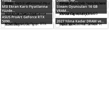
Yolda:...
Dönem: HP...
MSI Ekran Kartı Fiyatlarına
Steam Oyuncuları 16 GB
Yüzde...
VRAM...
ASUS ProArt GeForce RTX
5090...
2027 Yılına Kadar DRAM ve...