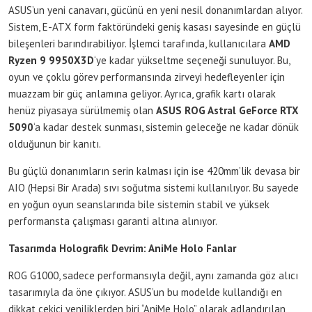
ASUS’un yeni canavarı, gücünü en yeni nesil donanımlardan alıyor.
Sistem, E-ATX form faktöründeki geniş kasası sayesinde en güçlü
bileşenleri barındırabiliyor. İşlemci tarafında, kullanıcılara
AMD
Ryzen 9 9950X3D
‘ye kadar yükseltme seçeneği sunuluyor. Bu,
oyun ve çoklu görev performansında zirveyi hedefleyenler için
muazzam bir güç anlamına geliyor. Ayrıca, grafik kartı olarak
henüz piyasaya sürülmemiş olan
ASUS ROG Astral GeForce RTX
5090
‘a kadar destek sunması, sistemin geleceğe ne kadar dönük
olduğunun bir kanıtı.
Bu güçlü donanımların serin kalması için ise 420mm’lik devasa bir
AIO (Hepsi Bir Arada) sıvı soğutma sistemi kullanılıyor. Bu sayede
en yoğun oyun seanslarında bile sistemin stabil ve yüksek
performansta çalışması garanti altına alınıyor.
Tasarımda Holografik Devrim: AniMe Holo Fanlar
ROG G1000, sadece performansıyla değil, aynı zamanda göz alıcı
tasarımıyla da öne çıkıyor. ASUS’un bu modelde kullandığı en
dikkat çekici yeniliklerden biri “AniMe Holo” olarak adlandırılan