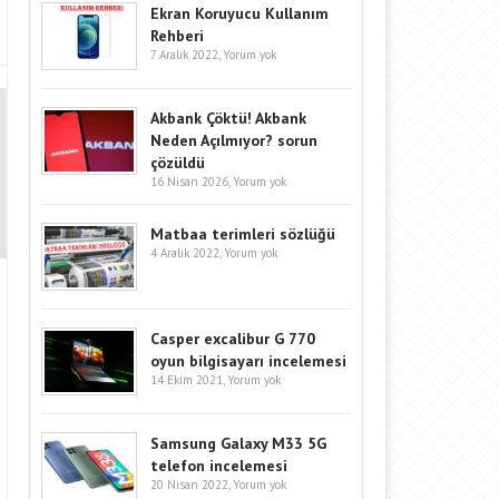
Ekran Koruyucu Kullanım
Rehberi
7 Aralık 2022,
Yorum yok
Akbank Çöktü! Akbank
Neden Açılmıyor? sorun
çözüldü
16 Nisan 2026,
Yorum yok
Matbaa terimleri sözlüğü
4 Aralık 2022,
Yorum yok
Casper excalibur G 770
oyun bilgisayarı incelemesi
14 Ekim 2021,
Yorum yok
Samsung Galaxy M33 5G
telefon incelemesi
20 Nisan 2022,
Yorum yok