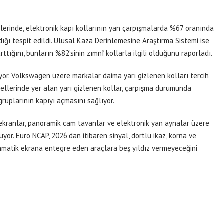
tlerinde, elektronik kapı kollarının yan çarpışmalarda %67 oranında
dığı tespit edildi. Ulusal Kaza Derinlemesine Araştırma Sistemi ise
ttığını, bunların %82’sinin zımnî kollarla ilgili olduğunu raporladı.
ıyor. Volkswagen üzere markalar daima yarı gizlenen kolları tercih
ellerinde yer alan yarı gizlenen kollar, çarpışma durumunda
gruplarının kapıyı açmasını sağlıyor.
 ekranlar, panoramik cam tavanlar ve elektronik yan aynalar üzere
uyor. Euro NCAP, 2026’dan itibaren sinyal, dörtlü ikaz, korna ve
unmatik ekrana entegre eden araçlara beş yıldız vermeyeceğini