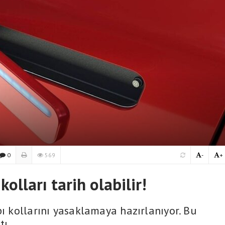
0
569
-
+
olları tarih olabilir!
pı kollarını yasaklamaya hazırlanıyor. Bu
tı.