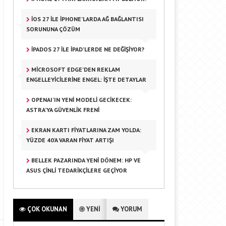
IOS 27 ILE IPHONE’LARDA AĞ BAĞLANTISI
SORUNUNA ÇÖZÜM
IPADOS 27 ILE IPAD’LERDE NE DEĞIŞIYOR?
MICROSOFT EDGE’DEN REKLAM
ENGELLEYICILERINE ENGEL: İŞTE DETAYLAR
OPENAI’IN YENI MODELI GECIKECEK:
ASTRA’YA GÜVENLIK FRENI
EKRAN KARTI FIYATLARINA ZAM YOLDA:
YÜZDE 40’A VARAN FIYAT ARTIŞI
BELLEK PAZARINDA YENI DÖNEM: HP VE
ASUS ÇINLI TEDARIKÇILERE GEÇIYOR
ÇOK OKUNAN
YENİ
YORUM