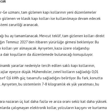
acak
 Ar-Ge uzmanı, tam gizlenen kapı kollarının yeni düzenlemeler
ı gizlenen ve klasik kapı kolları ise kullanılmaya devam edecek
temi zaruriliği aranacak.
lağı bu ay tamamlanacak. Mevcut teklif, tam gizlenen kolları direkt
asağın Temmuz 2027’den itibaren yürürlüğe girmesi bekleniyor. Bu
ı kolları yer almayacak. Ayrıyeten, kaza üzere olağandışı
na dair koşulların da düzenlemede bulunacağı konuşuluyor.
namik yararlar nedeniyle tercih edilen saklı kapı kollarının,
jlar epeyce düşük. Mühendisler, zımnî kolların sağladığı 0,01
rf 0,6 kWh güç tasarrufu sağladığını belirtiyor. Bu fark, konutta
. Ayrıyeten, bu sistemlerin 7-8 kilogramlık ek yük yaratması, bu
lara nazaran üç kat daha fazla ve arıza oranı sekiz kat daha yüksek.
larda çalışmayan elektronik kollar, yolcuların kaçışını ve kurtarma