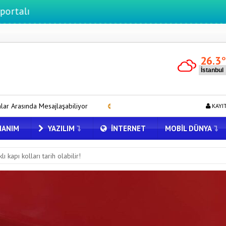
26.3
liyor
Google Pixel 11 Pro XL Türkiye’de Karaborsaya Düştü
KAYI
ANIM
YAZILIM
İNTERNET
MOBIL DÜNYA
ı kapı kolları tarih olabilir!