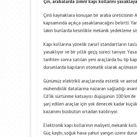
Çin, arabalarda zımnî kapı kollarını yasaklay
Çinli kaynaklara konuşan bir araba üreticisinin
kapsamında açıkça yasaklanacağını belirtti. Yar
lakin bunlarda kesinlikle mekanik yedekleme sis
Kapı kollarına yönelik zarurî standartların tas
yasaklıyor ve bir yıllık geçiş süreci tanıyor. Y
tarihten sonra satılan yeni araçlarda bu tip kap
durumlarda kapıların otomatik olarak açılması
Günümüz elektrikli araçlarında estetik ve aerodi
mühendislik datalarına nazaran sağladığı avanta
Cd’lik sürtünme katsayısı düşüşünün 100 km’de sı
şarj edilen araçlar için yok denecek kadar küçük
kazanımı büsbütün ortadan kaldırıyor.
Elektronik kapı kollarının maliyeti, mekanik kol
Güç kaybı, soğuk hava yahut yangın üzere durum