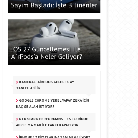
Sayım Başladı: İşte Bilinenler
iOS 27 Güncellemesi ile
AirPods’a Neler Geliyor?
KAMERALI AIRPODS GELECEK AY
TANITILABILIR
GOOGLE CHROME YEREL YAPAY ZEKA IÇIN
KAÇ GB ALAN İSTIYOR?
RTX SPARK PERFORMANS TESTLERINDE
APPLE M4 MAX ILE FARKI KAPATIYOR
IPHONE 17 FIYATLARINA ZAM MI GELIYOR?