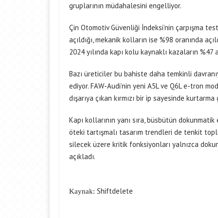
gruplarının müdahalesini engelliyor.
Çin Otomotiv Güvenliği İndeksi’nin çarpışma tes
açıldığı, mekanik kolların ise %98 oranında açıl
2024 yılında kapı kolu kaynaklı kazaların %47 ar
Bazı üreticiler bu bahiste daha temkinli davran
ediyor. FAW-Audi’nin yeni A5L ve Q6L e-tron mod
dışarıya çıkan kırmızı bir ip sayesinde kurtarma 
Kapı kollarının yanı sıra, büsbütün dokunmatik
öteki tartışmalı tasarım trendleri de tenkit topl
silecek üzere kritik fonksiyonları yalnızca dok
açıkladı.
Shiftdelete
Kaynak: