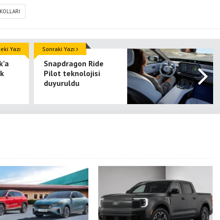
KOLLARI
ki Yazı
Sonraki Yazı
k’a
Snapdragon Ride
ek
Pilot teknolojisi
duyuruldu