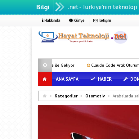
Bilgi
ayatteknoloji.net - Türkiye'nin teknoloji portalı
Hakkında
Künye
İletişim
etre ile Geliyor
Claude Code Artık Oturumlar Arasında Mesajlaşabi
ANA SAYFA
HABER
DON
»
»
»
Kategoriler
Otomotiv
Arabalarda sakl