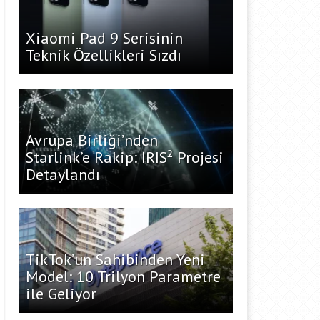
Xiaomi Pad 9 Serisinin
Teknik Özellikleri Sızdı
Avrupa Birliği’nden
Starlink’e Rakip: IRIS² Projesi
Detaylandı
TikTok’un Sahibinden Yeni
Model: 10 Trilyon Parametre
ile Geliyor