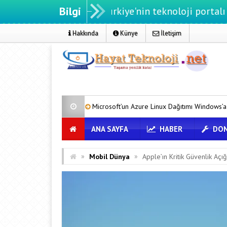
Bilgi
knoloji.net - Türkiye'nin teknoloji portalı
Hakkında
Künye
İletişim
Microsoft’un Azure Linux Dağıtımı Windows’a Geldi
Tesla 
ANA SAYFA
HABER
DON
»
»
Mobil Dünya
Apple’ın Kritik Güvenlik Açığı