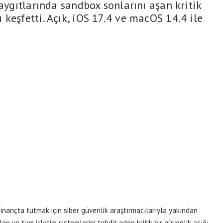
 aygıtlarında sandbox sonlarını aşan kritik
keşfetti. Açık, iOS 17.4 ve macOS 14.4 ile
inançta tutmak için siber güvenlik araştırmacılarıyla yakından
en ve tüm işletim sistemlerini tehdit eden kritik bir güvenlik açığı,