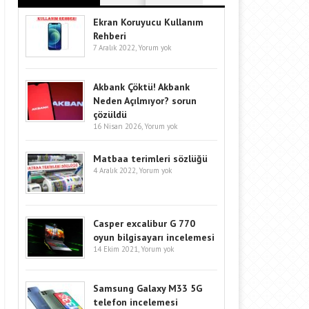
Ekran Koruyucu Kullanım
Rehberi
7 Aralık 2022,
Yorum yok
Akbank Çöktü! Akbank
Neden Açılmıyor? sorun
çözüldü
16 Nisan 2026,
Yorum yok
Matbaa terimleri sözlüğü
4 Aralık 2022,
Yorum yok
Casper excalibur G 770
oyun bilgisayarı incelemesi
14 Ekim 2021,
Yorum yok
Samsung Galaxy M33 5G
telefon incelemesi