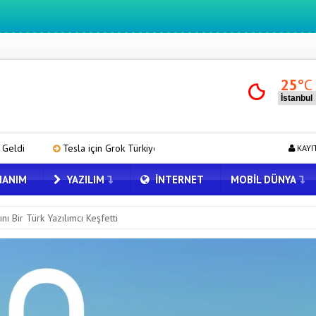
25
°C
için Grok Türkiye’de! Model Y’de Türkçe Grok’u İndirip Denedik
Yap
KAYI
ANIM
YAZILIM
İNTERNET
MOBIL DÜNYA
nı Bir Türk Yazılımcı Keşfetti