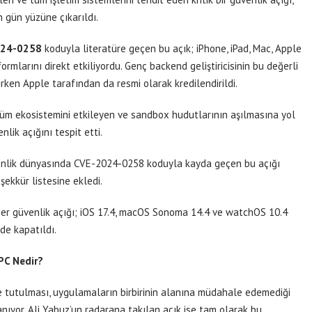
n gün yüzüne çıkarıldı.
024-0258
koduyla literatüre geçen bu açık; iPhone, iPad, Mac, Apple
mlarını direkt etkiliyordu. Genç backend geliştiricisinin bu değerli
irken Apple tarafından da resmi olarak kredilendirildi.
 tüm ekosistemini etkileyen ve sandbox hudutlarının aşılmasına yol
lik açığını tespit etti.
enlik dünyasında CVE-2024-0258 koduyla kayda geçen bu açığı
şekkür listesine ekledi.
er güvenlik açığı; iOS 17.4, macOS Sonoma 14.4 ve watchOS 10.4
de kapatıldı.
PC Nedir?
 tutulması, uygulamaların birbirinin alanına müdahale edemediği
ıyor. Ali Yabuz’un radarana takılan açık ise tam olarak bu