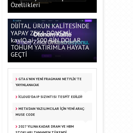
Özellikleri
DİJİTAL ÜRÜN KALİTESİNDE
YAPAY ZEKA DÖNEMİ:
kayIQ.ai, 500 BİN DOLAR
TOHUM YATIRIMLA HAYATA
GEÇTİ
GTA 6’NIN YENI FRAGMANI NETFLIX’TE
YAYINLANACAK
ICLOUD’DA IP SIZINTISI TESPIT EDILDI!
META’DAN YAZILIMCILAR IÇIN YENI ARAÇ:
MUSE CODE
2027 YILINA KADAR DRAM VE HBM
STOKLARI TAMAMEN TÜKENDI