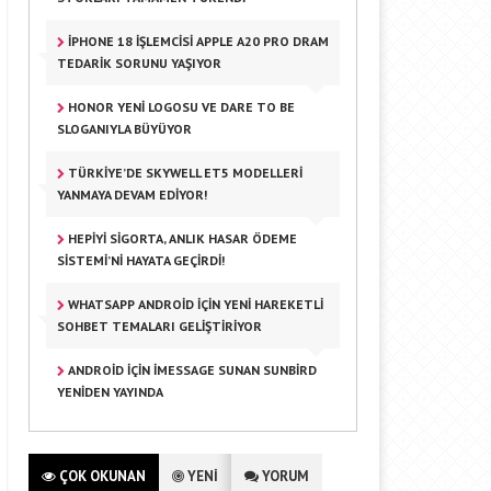
IPHONE 18 İŞLEMCISI APPLE A20 PRO DRAM
TEDARIK SORUNU YAŞIYOR
HONOR YENI LOGOSU VE DARE TO BE
SLOGANIYLA BÜYÜYOR
TÜRKIYE’DE SKYWELL ET5 MODELLERI
YANMAYA DEVAM EDIYOR!
HEPIYI SIGORTA, ANLIK HASAR ÖDEME
SISTEMI’NI HAYATA GEÇIRDI!
WHATSAPP ANDROID IÇIN YENI HAREKETLI
SOHBET TEMALARI GELIŞTIRIYOR
ANDROID IÇIN IMESSAGE SUNAN SUNBIRD
YENIDEN YAYINDA
ÇOK OKUNAN
YENİ
YORUM