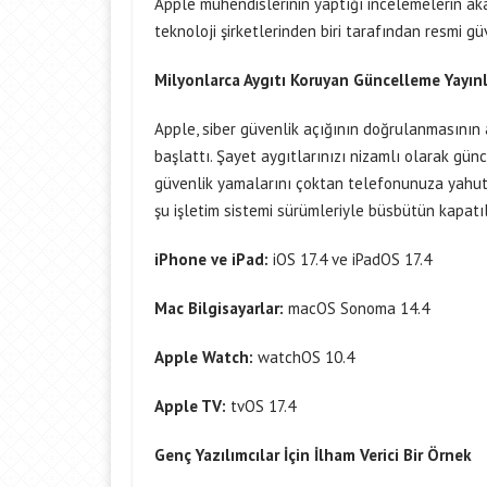
Apple mühendislerinin yaptığı incelemelerin akab
teknoloji şirketlerinden biri tarafından resmi güv
Milyonlarca Aygıtı Koruyan Güncelleme Yayın
Apple, siber güvenlik açığının doğrulanmasının
başlattı. Şayet aygıtlarınızı nizamlı olarak gün
güvenlik yamalarını çoktan telefonunuza yahut b
şu işletim sistemi sürümleriyle büsbütün kapatıla
iPhone ve iPad:
iOS 17.4 ve iPadOS 17.4
Mac Bilgisayarlar:
macOS Sonoma 14.4
Apple Watch:
watchOS 10.4
Apple TV:
tvOS 17.4
Genç Yazılımcılar İçin İlham Verici Bir Örnek