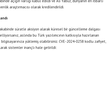
inde açığın varlığı kabul edildi ve Ali Yabuz, dünyanın en itibarlı
enlik araştırmacısı olarak kredilendirildi.
landı
 akabinde süratle aksiyon alarak küresel bir güncelleme dalgası
celliyorsanız, aslında bu Türk yazılımcının katkısıyla hazırlanan
ilgisayarınıza yüklemiş olabilirsiniz. CVE-2024-0258 kodlu zafiyet,
rak sistemler inançlı hale getirildi: