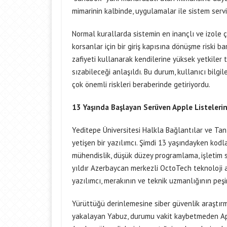
mimarinin kalbinde, uygulamalar ile sistem serv
Normal kurallarda sistemin en inançlı ve izole ç
korsanlar için bir giriş kapısına dönüşme riski ba
zafiyeti kullanarak kendilerine yüksek yetkiler
sızabileceği anlaşıldı. Bu durum, kullanıcı bilgi
çok önemli riskleri beraberinde getiriyordu.
13 Yaşında Başlayan Serüven Apple Listelerin
Yeditepe Üniversitesi Halkla Bağlantılar ve Ta
yetişen bir yazılımcı. Şimdi 13 yaşındayken ko
mühendislik, düşük düzey programlama, işletim s
yıldır Azerbaycan merkezli OctoTech teknoloji
yazılımcı, merakının ve teknik uzmanlığının peş
Yürüttüğü derinlemesine siber güvenlik araştırm
yakalayan Yabuz, durumu vakit kaybetmeden Appl