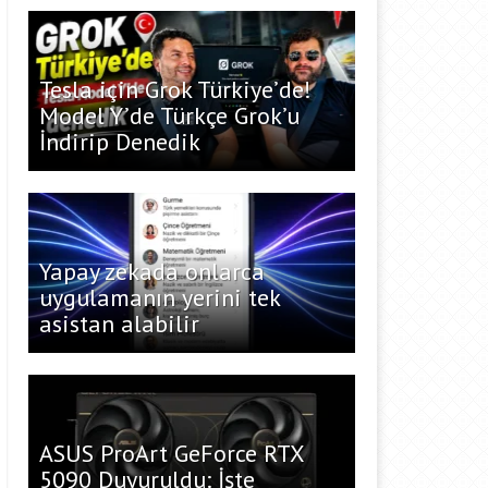
Tesla için Grok Türkiye’de!
Model Y’de Türkçe Grok’u
İndirip Denedik
Yapay zekada onlarca
uygulamanın yerini tek
asistan alabilir
ASUS ProArt GeForce RTX
5090 Duyuruldu: İşte