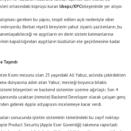
isleri ortasındaki köprüyü kuran
libxpc/XPC
bileşeninde yer alıyor.
alışması gereken bu yapısı, tespit edilen açık nedeniyle siber
rındırıyordu. Berbat niyetli bireylerin yahut ziyanlı yazılımların, bu
 tanımlayabileceği ve aygıtların en derin sistem katmanlarına
lerinin kapalılığından aygıtların büsbütün ele geçirilmesine kadar
e Taşındı
nıtım Kısmı mezunu olan 25 yaşındaki Ali Yabuz, aslında çekirdekten
dlama dünyasına adım atan Yabuz; mesleği boyunca bilakis
istemi bileşenleri ve backend sistemler üzerine ağırlaştı. Son 4
 ajansında uzaktan (remote) Backend Developer olarak çalışan genç
inden giderek Apple altyapısını incelemeye karar verdi.
aları sonucunda işletim sisteminin temelindeki bu zayıf noktayı
e Product Security (Apple Eser Güvenliği) takımına raporladı.