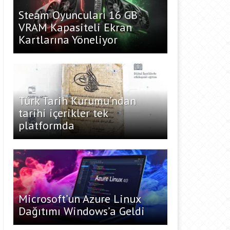
Steam Oyuncuları 16 GB
VRAM Kapasiteli Ekran
Kartlarına Yöneliyor
Türk Tarih Kurumu’ndan
tarihi içerikler tek
platformda
Microsoft’un Azure Linux
Dağıtımı Windows’a Geldi