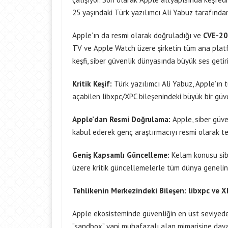
25 yaşındaki Türk yazılımcı Ali Yabuz tarafında
Apple’ın da resmi olarak doğruladığı ve
CVE-2
TV ve Apple Watch üzere şirketin tüm ana platfor
keşfi, siber güvenlik dünyasında büyük ses getir
Kritik Keşif:
Türk yazılımcı Ali Yabuz, Apple’ın
açabilen libxpc/XPC bileşenindeki büyük bir güven
Apple’dan Resmi Doğrulama:
Apple, siber güv
kabul ederek genç araştırmacıyı resmi olarak te
Geniş Kapsamlı Güncelleme:
Kelam konusu sib
üzere kritik güncellemelerle tüm dünya genelin
Tehlikenin Merkezindeki Bileşen: libxpc ve X
Apple ekosisteminde güvenliğin en üst seviyede
“sandbox” yani muhafazalı alan mimarisine dayan