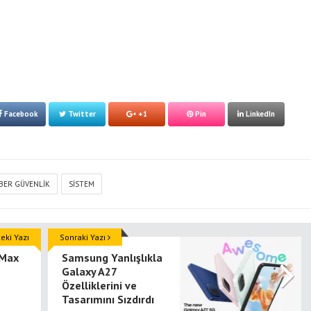
Facebook
Twitter
+1
Pin
LinkedIn
IBER GÜVENLIK
SISTEM
ki Yazı
Sonraki Yazı
 Max
Samsung Yanlışlıkla
Galaxy A27
Özelliklerini ve
Tasarımını Sızdırdı