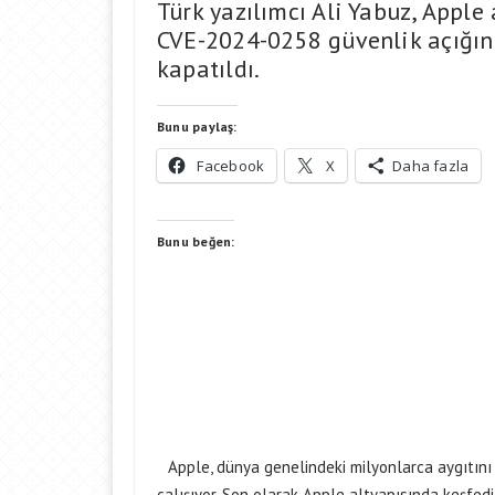
Türk yazılımcı Ali Yabuz, Apple
CVE-2024-0258 güvenlik açığını 
kapatıldı.
Bunu paylaş:
Facebook
X
Daha fazla
Bunu beğen:
Apple, dünya genelindeki milyonlarca aygıtını 
çalışıyor. Son olarak Apple altyapısında keşfedil