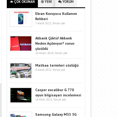
ÇOK OKUNAN
YENİ
YORUM
Ekran Koruyucu Kullanım
Rehberi
7 Aralık 2022,
Yorum yok
Akbank Çöktü! Akbank
Neden Açılmıyor? sorun
çözüldü
16 Nisan 2026,
Yorum yok
Matbaa terimleri sözlüğü
4 Aralık 2022,
Yorum yok
Casper excalibur G 770
oyun bilgisayarı incelemesi
14 Ekim 2021,
Yorum yok
Samsung Galaxy M33 5G