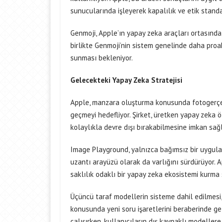
sunucularında işleyerek kapalılık ve etik stand
Genmoji, Apple’ın yapay zeka araçları ortasında e
birlikte Genmoji’nin sistem genelinde daha proa
sunması bekleniyor.
Gelecekteki Yapay Zeka Stratejisi
Apple, manzara oluşturma konusunda fotogerçek
geçmeyi hedefliyor. Şirket, üretken yapay zeka ö
kolaylıkla devre dışı bırakabilmesine imkan sağl
Image Playground, yalnızca bağımsız bir uygula
uzantı arayüzü olarak da varlığını sürdürüyor. A
saklılık odaklı bir yapay zeka ekosistemi kurma s
Üçüncü taraf modellerin sisteme dahil edilmesi,
konusunda yeni soru işaretlerini beraberinde get
çalışırken, kullanıcıların dış kaynaklı modeller