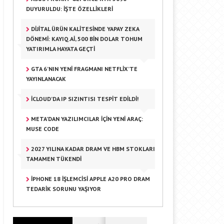
DUYURULDU: İŞTE ÖZELLIKLERI
DİJİTAL ÜRÜN KALİTESİNDE YAPAY ZEKA
DÖNEMİ: KAYIQ.AI, 500 BİN DOLAR TOHUM
YATIRIMLA HAYATA GEÇTİ
GTA 6’NIN YENI FRAGMANI NETFLIX’TE
YAYINLANACAK
ICLOUD’DA IP SIZINTISI TESPIT EDILDI!
META’DAN YAZILIMCILAR IÇIN YENI ARAÇ:
MUSE CODE
2027 YILINA KADAR DRAM VE HBM STOKLARI
TAMAMEN TÜKENDI
IPHONE 18 İŞLEMCISI APPLE A20 PRO DRAM
TEDARIK SORUNU YAŞIYOR