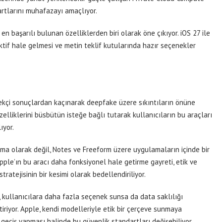
artlarını muhafazayı amaçlıyor.
n başarılı bulunan özelliklerden biri olarak öne çıkıyor. iOS 27 ile
ktif hale gelmesi ve metin teklif kutularında hazır seçenekler
çi sonuçlardan kaçınarak deepfake üzere sıkıntıların önüne
zelliklerini büsbütün isteğe bağlı tutarak kullanıcıların bu araçları
ıyor.
ma olarak değil, Notes ve Freeform üzere uygulamaların içinde bir
pple’ın bu aracı daha fonksiyonel hale getirme gayreti, etik ve
tratejisinin bir kesimi olarak bedellendiriliyor.
 kullanıcılara daha fazla seçenek sunsa da data saklılığı
iriyor. Apple, kendi modelleriyle etik bir çerçeve sunmaya
e geçiş yapması halinde bu güvenlik standartları değişebiliyor.