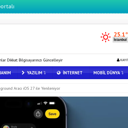
25.1
ızı Güncelleyin
Honor Magic V6 Türkiye’de: İşte Fiyatı ve Özellikler
KAYI
ANIM
YAZILIM
İNTERNET
MOBIL DÜNYA
ground Aracı iOS 27 ile Yenileniyor