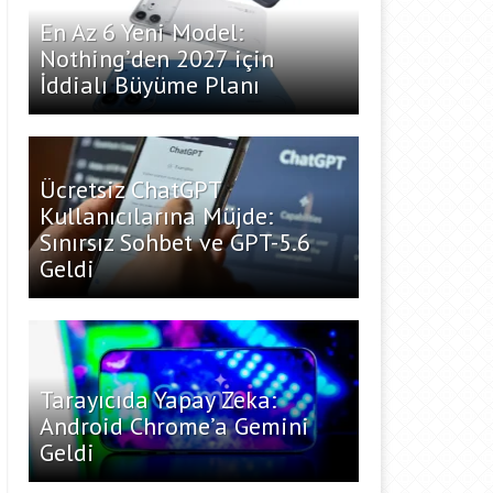
En Az 6 Yeni Model:
Nothing’den 2027 için
İddialı Büyüme Planı
Ücretsiz ChatGPT
Kullanıcılarına Müjde:
Sınırsız Sohbet ve GPT-5.6
Geldi
Tarayıcıda Yapay Zeka:
Android Chrome’a Gemini
Geldi