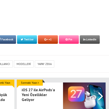
Facebook
Twitter
+1
Pin
LinkedIn
LLANICI
MODELLERI
YAPAY ZEKA
ki Yazı
Sonraki Yazı
iOS 27 ile AirPods’a
üyük
Yeni Özellikler
lda
Geliyor