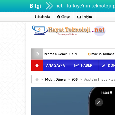
Bilgi
ayatteknoloji.net - Türkiye'nin teknoloji portalı
Hakkında
Künye
İletişim
droid Chrome’a Gemini Geldi
macOS Kullananlar Dikkat: Bilgisayarın
ANA SAYFA
HABER
DON
»
»
»
Mobil Dünya
iOS
Apple’ın Image Play