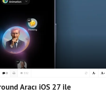
0
332
-
+
ound Aracı iOS 27 ile