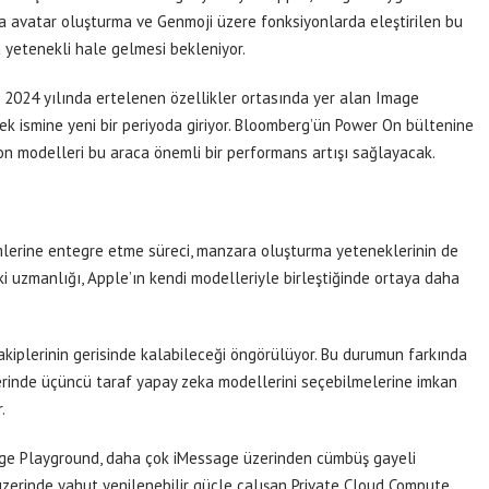
assa avatar oluşturma ve Genmoji üzere fonksiyonlarda eleştirilen bu
a yetenekli hale gelmesi bekleniyor.
2024 yılında ertelenen özellikler ortasında yer alan Image
ek ismine yeni bir periyoda giriyor. Bloomberg’ün Power On bültenine
n modelleri bu araca önemli bir performans artışı sağlayacak.
mlerine entegre etme süreci, manzara oluşturma yeteneklerinin de
ki uzmanlığı, Apple’ın kendi modelleriyle birleştiğinde ortaya daha
rakiplerinin gerisinde kalabileceği öngörülüyor. Bu durumun farkında
zerinde üçüncü taraf yapay zeka modellerini seçebilmelerine imkan
.
mage Playground, daha çok iMessage üzerinden cümbüş gayeli
 üzerinde yahut yenilenebilir güçle çalışan Private Cloud Compute