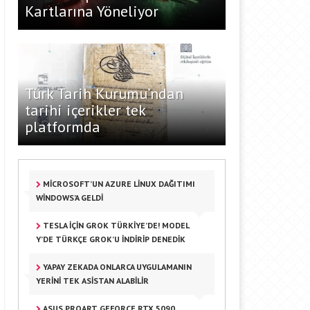
Kartlarına Yöneliyor
Türk Tarih Kurumu’ndan
tarihi içerikler tek
platformda
MICROSOFT’UN AZURE LINUX DAĞITIMI
WINDOWS’A GELDI
TESLA IÇIN GROK TÜRKIYE’DE! MODEL
Y’DE TÜRKÇE GROK’U İNDIRIP DENEDIK
YAPAY ZEKADA ONLARCA UYGULAMANIN
YERINI TEK ASISTAN ALABILIR
ASUS PROART GEFORCE RTX 5090