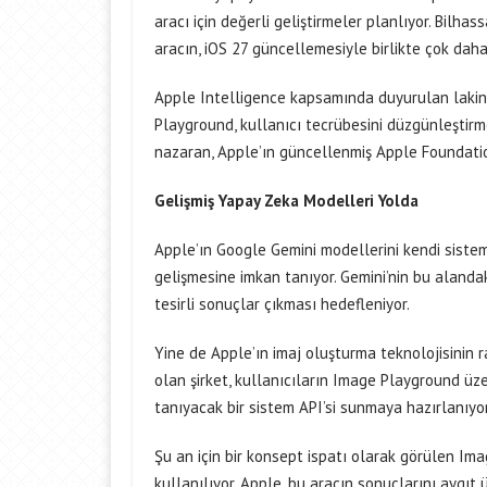
aracı için değerli geliştirmeler planlıyor. Bilh
aracın, iOS 27 güncellemesiyle birlikte çok dah
Apple Intelligence kapsamında duyurulan lakin 
Playground, kullanıcı tecrübesini düzgünleştirm
nazaran, Apple’ın güncellenmiş Apple Foundatio
Gelişmiş Yapay Zeka Modelleri Yolda
Apple’ın Google Gemini modellerini kendi siste
gelişmesine imkan tanıyor. Gemini’nin bu alanda
tesirli sonuçlar çıkması hedefleniyor.
Yine de Apple’ın imaj oluşturma teknolojisinin 
olan şirket, kullanıcıların Image Playground ü
tanıyacak bir sistem API’si sunmaya hazırlanıyor
Şu an için bir konsept ispatı olarak görülen I
kullanılıyor. Apple, bu aracın sonuçlarını aygıt