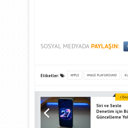
SOSYAL MEDYADA
PAYLAŞIN:
Etiketler:
APPLE
IMAGE PLAYGROUND
KU
Önce
Siri ve Sesle
Denetim için B
Güncelleme Yo