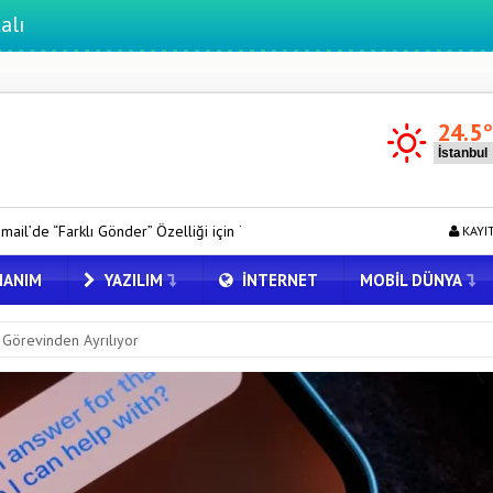
24.5
liği için Tarih Verildi
Anthropic Kendi Yapay Zeka Çiplerini Gelişti
KAYI
ANIM
YAZILIM
İNTERNET
MOBIL DÜNYA
 Görevinden Ayrılıyor