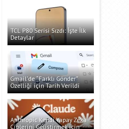
TCL P80 Serisi Sızdı: İşte İlk
Detaylar
Gmail’de “Farklı Gönder”
Özelliği için Tarih Verildi
Anthropic Kendi Yapay Zeka
Çiplerini Geliştirmek için