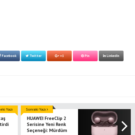
Facebook
Twitter
+1
Pin
LinkedIn
ki Yazı
Sonraki Yazı
taş
HUAWEI FreeClip 2
tirdi
Serisine Yeni Renk
Seçeneği: Mürdüm