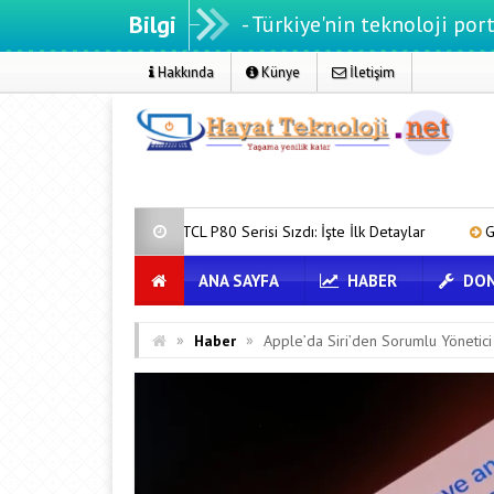
Bilgi
eknoloji.net - Türkiye'nin teknoloji portalı
Hakkında
Künye
İletişim
TCL P80 Serisi Sızdı: İşte İlk Detaylar
Gmail’de “Farklı Gönder” Özel
ANA SAYFA
HABER
DON
»
»
Haber
Apple’da Siri’den Sorumlu Yönetici