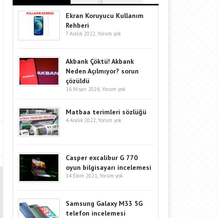
Ekran Koruyucu Kullanım
Rehberi
7 Aralık 2022,
Yorum yok
Akbank Çöktü! Akbank
Neden Açılmıyor? sorun
çözüldü
16 Nisan 2026,
Yorum yok
Matbaa terimleri sözlüğü
4 Aralık 2022,
Yorum yok
Casper excalibur G 770
oyun bilgisayarı incelemesi
14 Ekim 2021,
Yorum yok
Samsung Galaxy M33 5G
telefon incelemesi