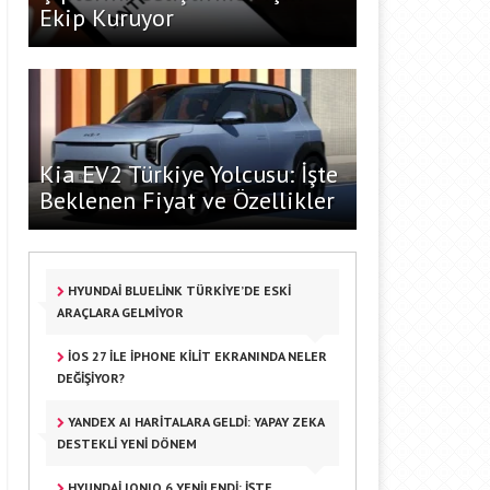
Ekip Kuruyor
Kia EV2 Türkiye Yolcusu: İşte
Beklenen Fiyat ve Özellikler
HYUNDAI BLUELINK TÜRKIYE’DE ESKI
ARAÇLARA GELMIYOR
IOS 27 ILE IPHONE KILIT EKRANINDA NELER
DEĞIŞIYOR?
YANDEX AI HARITALARA GELDI: YAPAY ZEKA
DESTEKLI YENI DÖNEM
HYUNDAI IONIQ 6 YENILENDI: İŞTE