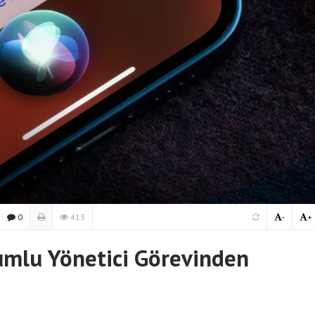
0
413
-
+
rumlu Yönetici Görevinden