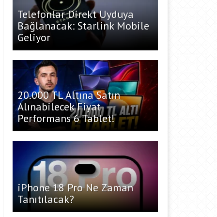
Telefonlar Direkt Uyduya
Bağlanacak: Starlink Mobile
Geliyor
20.000 TL Altına Satın
Alınabilecek Fiyat
Performans 6 Tablet!
iPhone 18 Pro Ne Zaman
Tanıtılacak?