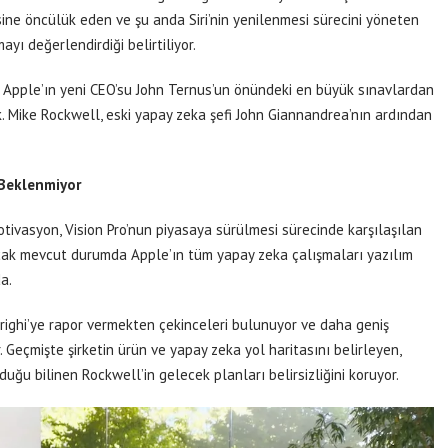
mesine öncülük eden ve şu anda Siri’nin yenilenmesi sürecini yöneten
yı değerlendirdiği belirtiliyor.
, Apple’ın yeni CEO’su John Ternus’un önündeki en büyük sınavlardan
ak. Mike Rockwell, eski yapay zeka şefi John Giannandrea’nın ardından
 Beklenmiyor
tivasyon, Vision Pro’nun piyasaya sürülmesi sürecinde karşılaşılan
Ancak mevcut durumda Apple’ın tüm yapay zeka çalışmaları yazılım
a.
erighi’ye rapor vermekten çekinceleri bulunuyor ve daha geniş
. Geçmişte şirketin ürün ve yapay zeka yol haritasını belirleyen,
duğu bilinen Rockwell’in gelecek planları belirsizliğini koruyor.