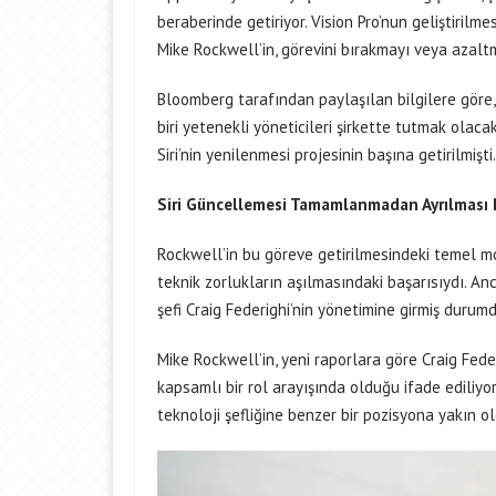
beraberinde getiriyor. Vision Pro’nun geliştiril
Mike Rockwell’in, görevini bırakmayı veya azaltma
Bloomberg tarafından paylaşılan bilgilere göre
biri yetenekli yöneticileri şirkette tutmak olac
Siri’nin yenilenmesi projesinin başına getirilmişti.
Siri Güncellemesi Tamamlanmadan Ayrılması
Rockwell’in bu göreve getirilmesindeki temel mo
teknik zorlukların aşılmasındaki başarısıydı. 
şefi Craig Federighi’nin yönetimine girmiş durumd
Mike Rockwell’in, yeni raporlara göre Craig Fed
kapsamlı bir rol arayışında olduğu ifade ediliyor
teknoloji şefliğine benzer bir pozisyona yakın ol