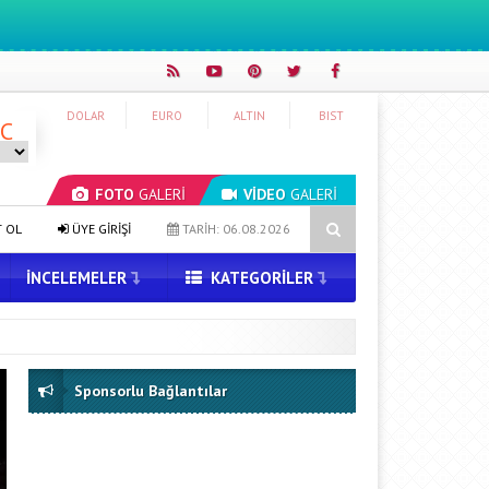
DOLAR
EURO
ALTIN
BIST
°C
FOTO
GALERİ
VİDEO
GALERİ
rmek için Ekip Kuruyor
Kia EV2 Türkiye Yolcusu: İşte Beklenen Fiyat
T OL
ÜYE GİRİŞİ
TARİH: 06.08.2026
İNCELEMELER
KATEGORILER
Sponsorlu Bağlantılar