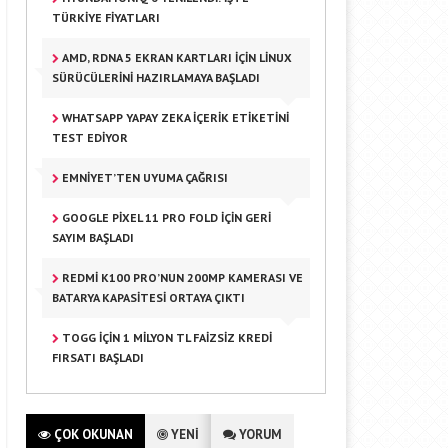
TÜRKIYE FIYATLARI
AMD, RDNA 5 EKRAN KARTLARI İÇIN LINUX
SÜRÜCÜLERINI HAZIRLAMAYA BAŞLADI
WHATSAPP YAPAY ZEKA İÇERIK ETIKETINI
TEST EDIYOR
EMNIYET’TEN UYUMA ÇAĞRISI
GOOGLE PIXEL 11 PRO FOLD IÇIN GERI
SAYIM BAŞLADI
REDMI K100 PRO’NUN 200MP KAMERASI VE
BATARYA KAPASITESI ORTAYA ÇIKTI
TOGG IÇIN 1 MILYON TL FAIZSIZ KREDI
FIRSATI BAŞLADI
ÇOK OKUNAN
YENİ
YORUM