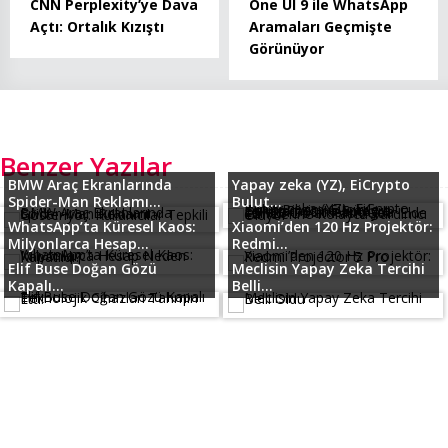
CNN Perplexity’ye Dava
One UI 9 ile WhatsApp
Açtı: Ortalık Kızıştı
Aramaları Geçmişte
Görünüyor
Benzer Yazılar
BMW Araç Ekranlarında
Yapay zeka (YZ), EiCrypto
Spider-Man Reklamı...
Bulut...
WhatsApp’ta Küresel Kaos:
Xiaomi’den 120 Hz Projektör:
Milyonlarca Hesap...
Redmi...
Elif Buse Doğan Gözü
Meclisin Yapay Zeka Tercihi
Kapalı...
Belli...