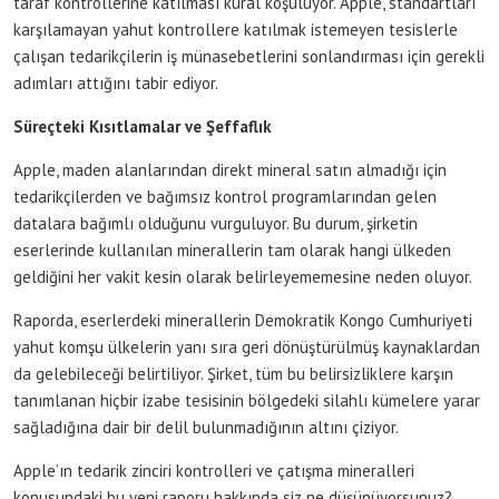
taraf kontrollerine katılması kural koşuluyor. Apple, standartları
karşılamayan yahut kontrollere katılmak istemeyen tesislerle
çalışan tedarikçilerin iş münasebetlerini sonlandırması için gerekli
adımları attığını tabir ediyor.
Süreçteki Kısıtlamalar ve Şeffaflık
Apple, maden alanlarından direkt mineral satın almadığı için
tedarikçilerden ve bağımsız kontrol programlarından gelen
datalara bağımlı olduğunu vurguluyor. Bu durum, şirketin
eserlerinde kullanılan minerallerin tam olarak hangi ülkeden
geldiğini her vakit kesin olarak belirleyememesine neden oluyor.
Raporda, eserlerdeki minerallerin Demokratik Kongo Cumhuriyeti
yahut komşu ülkelerin yanı sıra geri dönüştürülmüş kaynaklardan
da gelebileceği belirtiliyor. Şirket, tüm bu belirsizliklere karşın
tanımlanan hiçbir izabe tesisinin bölgedeki silahlı kümelere yarar
sağladığına dair bir delil bulunmadığının altını çiziyor.
Apple’ın tedarik zinciri kontrolleri ve çatışma mineralleri
konusundaki bu yeni raporu hakkında siz ne düşünüyorsunuz?