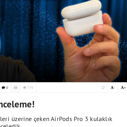
0
770
-
+
inceleme!
tleri üzerine çeken AirPods Pro 3 kulaklık
nceledik.