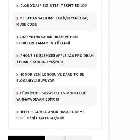
ICLOUD’DA IP SIZINTISI TESPIT EDILDI!
META’DAN YAZILIMCILAR IÇIN YENI ARAÇ:
MUSE CODE
2027 YILINA KADAR DRAM VE HBM
STOKLARI TAMAMEN TÜKENDI
IPHONE 18 İŞLEMCISI APPLE A20 PRO DRAM
TEDARIK SORUNU YAŞIYOR
HONOR YENI LOGOSU VE DARE TO BE
SLOGANIYLA BÜYÜYOR
TÜRKIYE’DE SKYWELL ET5 MODELLERI
YANMAYA DEVAM EDIYOR!
HEPIYI SIGORTA, ANLIK HASAR ÖDEME
SISTEMI’NI HAYATA GEÇIRDI!