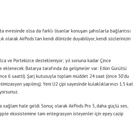
 beta evresinde olsa da farklı lisanlar konuşan şahıslarla bağlantısı
lık olarak AirPods’tan kendi dilinizde duyabiliyor, kendi sözlerinizin
olca ve Portekizce destekleniyor; yıl sonuna kadar Çince
 de eklenecek. Batarya tarafında da gelişmeler var: Etkin Gürültü
nce 6 saatti). Şarj kutusuyla toplam müddet 24 saat (önce 30’du
timizasyon yapılmış). Yeni U2 çipi sayesinde kulaklıklarınızı 1.5 kat
yorsunuz.
aha sağlam hale geldi. Sonuç olarak AirPods Pro 3, daha güçlü ses,
 Apple ekosistemine tam entegrasyon isteyenler için epey cazip