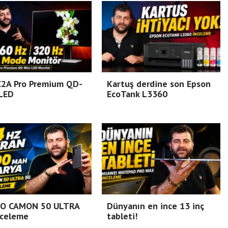
C2A Pro Premium QD-
Kartuş derdine son Epson
 LED
EcoTank L3360
O CAMON 50 ULTRA
Dünyanın en ince 13 inç
nceleme
tableti!