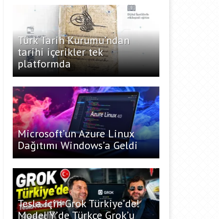
Türk Tarih Kurumu’ndan
tarihi içerikler tek
platformda
Microsoft’un Azure Linux
Dağıtımı Windows’a Geldi
Tesla için Grok Türkiye’de!
Model Y’de Türkçe Grok’u