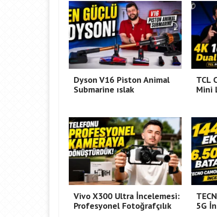
Dyson V16 Piston Animal
TCL 
Submarine ıslak
Mini
Vivo X300 Ultra İncelemesi:
TECN
Profesyonel Fotoğrafçılık
5G İ