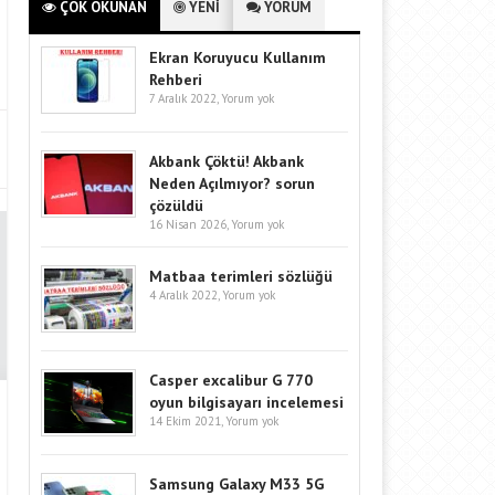
ÇOK OKUNAN
YENİ
YORUM
Ekran Koruyucu Kullanım
Rehberi
7 Aralık 2022,
Yorum yok
Akbank Çöktü! Akbank
Neden Açılmıyor? sorun
çözüldü
16 Nisan 2026,
Yorum yok
Matbaa terimleri sözlüğü
4 Aralık 2022,
Yorum yok
Casper excalibur G 770
oyun bilgisayarı incelemesi
14 Ekim 2021,
Yorum yok
Samsung Galaxy M33 5G