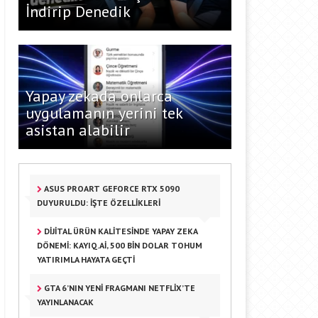
İndirip Denedik
Yapay zekada onlarca
uygulamanın yerini tek
asistan alabilir
ASUS PROART GEFORCE RTX 5090
DUYURULDU: İŞTE ÖZELLIKLERI
DİJİTAL ÜRÜN KALİTESİNDE YAPAY ZEKA
DÖNEMİ: KAYIQ.AI, 500 BİN DOLAR TOHUM
YATIRIMLA HAYATA GEÇTİ
GTA 6’NIN YENI FRAGMANI NETFLIX’TE
YAYINLANACAK