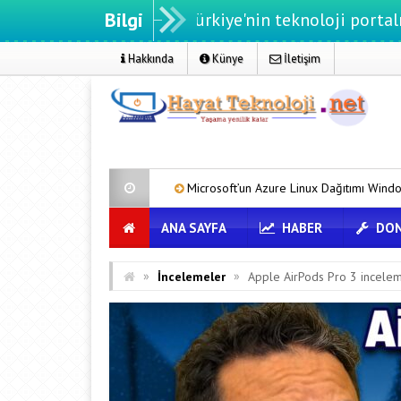
Bilgi
noloji.net - Türkiye'nin teknoloji portalı
Hakkında
Künye
İletişim
a
Microsoft’un Azure Linux Dağıtımı Windows’a Geldi
Tesla
ANA SAYFA
HABER
DON
»
»
İncelemeler
Apple AirPods Pro 3 incele