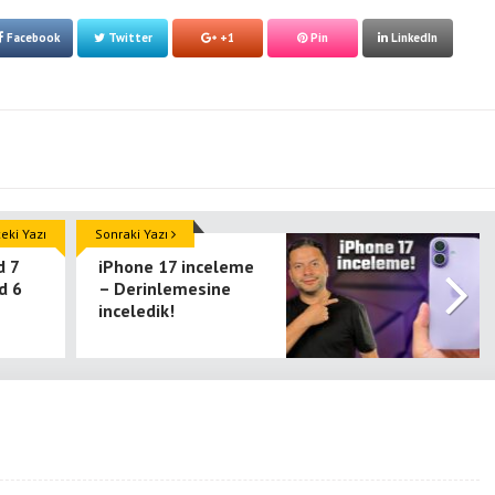
Facebook
Twitter
+1
Pin
LinkedIn
ki Yazı
Sonraki Yazı
d 7
iPhone 17 inceleme
d 6
– Derinlemesine
inceledik!