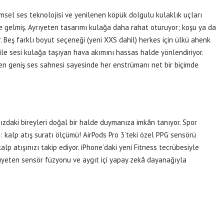
şimsel ses teknolojisi ve yenilenen köpük dolgulu kulaklık uçları
 gelmiş. Ayrıyeten tasarımı kulağa daha rahat oturuyor; koşu ya da
. Beş farklı boyut seçeneği (yeni XXS dahil) herkes için ülkü ahenk
ile sesi kulağa taşıyan hava akımını hassas halde yönlendiriyor.
rken geniş ses sahnesi sayesinde her enstrümanı net bir biçimde
ızdaki bireyleri doğal bir halde duymanıza imkân tanıyor. Spor
i: kalp atış suratı ölçümü! AirPods Pro 3’teki özel PPG sensörü
alp atışınızı takip ediyor. iPhone’daki yeni Fitness tecrübesiyle
yrıyeten sensör füzyonu ve aygıt içi yapay zekâ dayanağıyla