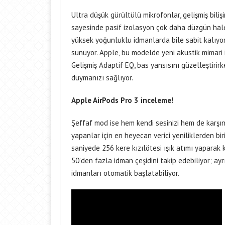
Ultra düşük gürültülü mikrofonlar, gelişmiş bili
sayesinde pasif izolasyon çok daha düzgün hale
yüksek yoğunluklu idmanlarda bile sabit kalıyor
sunuyor. Apple, bu modelde yeni akustik mimari 
Gelişmiş Adaptif EQ, bas yansısını güzelleştiri
duymanızı sağlıyor.
Apple AirPods Pro 3 inceleme!
Şeffaf mod ise hem kendi sesinizi hem de karşın
yapanlar için en heyecan verici yeniliklerden bir
saniyede 256 kere kızılötesi ışık atımı yaparak k
50’den fazla idman çeşidini takip edebiliyor; a
idmanları otomatik başlatabiliyor.