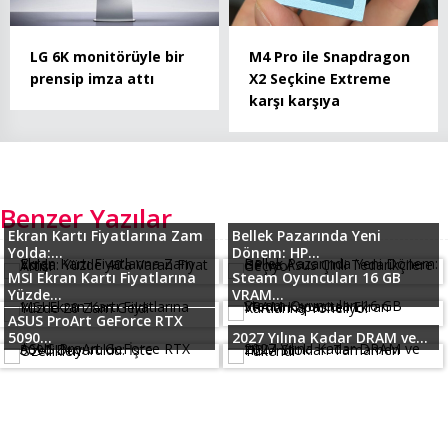
LG 6K monitörüyle bir
M4 Pro ile Snapdragon
prensip imza attı
X2 Seçkine Extreme
karşı karşıya
Benzer Yazılar
Ekran Kartı Fiyatlarına Zam
Bellek Pazarında Yeni
Yolda:...
Dönem: HP...
MSI Ekran Kartı Fiyatlarına
Steam Oyuncuları 16 GB
Yüzde...
VRAM...
ASUS ProArt GeForce RTX
5090...
2027 Yılına Kadar DRAM ve...