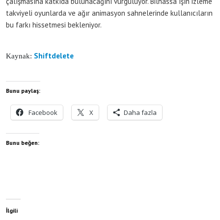
çalışmasına katkıda bulunacağını vurguluyor. Bilhassa ışın izleme
takviyeli oyunlarda ve ağır animasyon sahnelerinde kullanıcıların
bu farkı hissetmesi bekleniyor.
Shiftdelete
Kaynak:
Bunu paylaş:
Facebook
X
Daha fazla
Bunu beğen:
İlgili