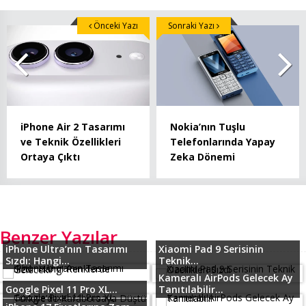
Önceki Yazı
Sonraki Yazı
iPhone Air 2 Tasarımı
Nokia’nın Tuşlu
ve Teknik Özellikleri
Telefonlarında Yapay
Ortaya Çıktı
Zeka Dönemi
Benzer Yazılar
iPhone Ultra’nın Tasarımı
Xiaomi Pad 9 Serisinin
Sızdı: Hangi...
Teknik...
Kameralı AirPods Gelecek Ay
Google Pixel 11 Pro XL...
Tanıtılabilir...