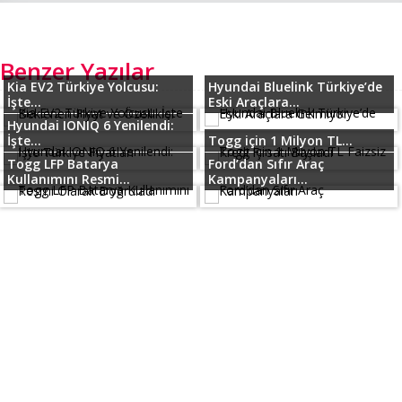
Benzer Yazılar
Kia EV2 Türkiye Yolcusu:
Hyundai Bluelink Türkiye’de
İşte...
Eski Araçlara...
Hyundai IONIQ 6 Yenilendi:
İşte...
Togg için 1 Milyon TL...
Togg LFP Batarya
Ford’dan Sıfır Araç
Kullanımını Resmi...
Kampanyaları...