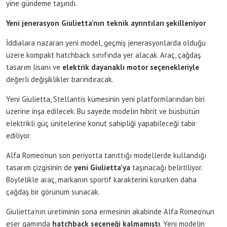
yine gündeme taşındı.
Yeni jenerasyon Giulietta’nın teknik ayrıntıları şekilleniyor
İddialara nazaran yeni model, geçmiş jenerasyonlarda olduğu
üzere kompakt hatchback sınıfında yer alacak. Araç, çağdaş
tasarım lisanı ve
elektrik dayanaklı motor seçenekleriyle
değerli değişiklikler barındıracak.
Yeni Giulietta, Stellantis kümesinin yeni platformlarından biri
üzerine inşa edilecek. Bu sayede modelin hibrit ve büsbütün
elektrikli güç ünitelerine konut sahipliği yapabileceği tabir
ediliyor.
Alfa Romeo’nun son periyotta tanıttığı modellerde kullandığı
tasarım çizgisinin de
yeni Giulietta’ya
taşınacağı belirtiliyor.
Böylelikle araç, markanın sportif karakterini korurken daha
çağdaş bir görünüm sunacak.
Giulietta’nın üretiminin sona ermesinin akabinde Alfa Romeo’nun
eser gamında
hatchback seçeneği kalmamıştı
. Yeni modelin