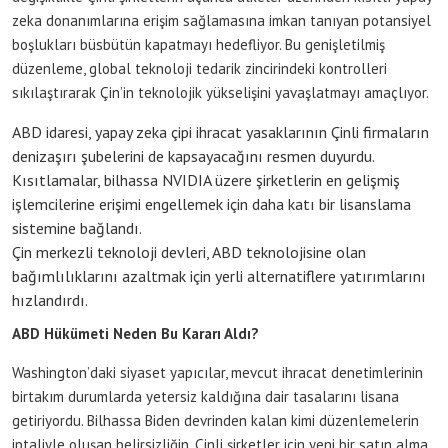
zeka donanımlarına erişim sağlamasına imkan tanıyan potansiyel
boşlukları büsbütün kapatmayı hedefliyor. Bu genişletilmiş
düzenleme, global teknoloji tedarik zincirindeki kontrolleri
sıkılaştırarak Çin’in teknolojik yükselişini yavaşlatmayı amaçlıyor.
ABD idaresi, yapay zeka çipi ihracat yasaklarının Çinli firmaların
denizaşırı şubelerini de kapsayacağını resmen duyurdu.
Kısıtlamalar, bilhassa NVIDIA üzere şirketlerin en gelişmiş
işlemcilerine erişimi engellemek için daha katı bir lisanslama
sistemine bağlandı.
Çin merkezli teknoloji devleri, ABD teknolojisine olan
bağımlılıklarını azaltmak için yerli alternatiflere yatırımlarını
hızlandırdı.
ABD Hükümeti Neden Bu Kararı Aldı?
Washington’daki siyaset yapıcılar, mevcut ihracat denetimlerinin
birtakım durumlarda yetersiz kaldığına dair tasalarını lisana
getiriyordu. Bilhassa Biden devrinden kalan kimi düzenlemelerin
iptaliyle oluşan belirsizliğin, Çinli şirketler için yeni bir satın alma