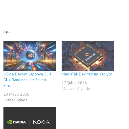
İlgili
6G’de Devrim: Japonya 560
MediaTek Dev Yatırım Yapıyor!
GHz Bandında Hız Rekoru
27 Şubat 2026
Kırdı
"Donanım" içinde
19 Mayıs 2026
"Haber" içinde