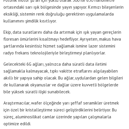
Fotonik motor şu an için yüklü olarak 500 ile 650 nanometre
ortasındaki sarı ışık bölgesinde yayın yapıyor. Kırmızı bileşenlerin
eksikliği, sistemin renk doğruluğu gerektiren uygulamalarda
kullanımını şimdilik kısıtlıyor.
Ekip, data suratlarını daha da artırmak için ışık yayan gereçlerin
floresan ömürlerini kısaltmayı hedefliyor. Ayrıyeten, makus hava
şartlarında kesintisiz hizmet sağlamak ismine lazer sistemini
radyo frekans teknolojileriyle birleştirmeyi planlıyorlar.
Gelecekteki 6G ağları, yalnızca daha süratli data iletimi
sağlamakla kalmayacak, tıpkı vakitte etraflarını algılayabilen
akıllı bir yapıya sahip olacak. Bu ağlar, uydulardan gelen bilgileri
de kullanarak okyanuslar ve dağlar üzere kuvvetli bölgelerde
bile yüksek süratli ilişki sunabilecek.
Araştırmacılar, wafer ölçeğinde yarı şeffaf seramikler üretmek
için özel bir kristalleştirme süreci geliştirdiklerini belirtiyor. Bu
süreç, aluminosilikat camlar üzerinde yapılan çalışmalarla
optimize edildi.