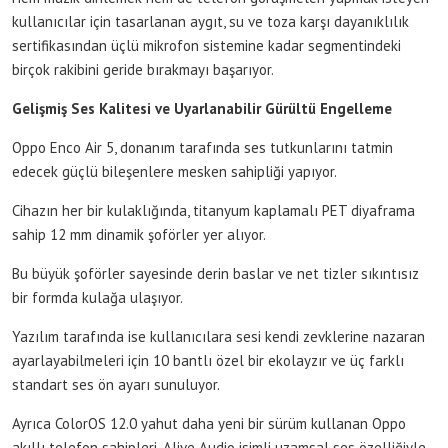
kullanıcılar için tasarlanan aygıt, su ve toza karşı dayanıklılık
sertifikasından üçlü mikrofon sistemine kadar segmentindeki
birçok rakibini geride bırakmayı başarıyor.
Gelişmiş Ses Kalitesi ve Uyarlanabilir Gürültü Engelleme
Oppo Enco Air 5, donanım tarafında ses tutkunlarını tatmin
edecek güçlü bileşenlere mesken sahipliği yapıyor.
Cihazın her bir kulaklığında, titanyum kaplamalı PET diyaframa
sahip 12 mm dinamik şoförler yer alıyor.
Bu büyük şoförler sayesinde derin baslar ve net tizler sıkıntısız
bir formda kulağa ulaşıyor.
Yazılım tarafında ise kullanıcılara sesi kendi zevklerine nazaran
ayarlayabilmeleri için 10 bantlı özel bir ekolayzır ve üç farklı
standart ses ön ayarı sunuluyor.
Ayrıca ColorOS 12.0 yahut daha yeni bir sürüm kullanan Oppo
akıllı telefon sahipleri, Alive Audio isimli uzamsal ses özelliğiyle