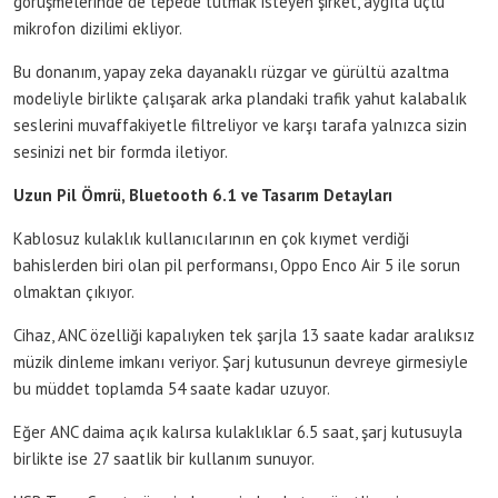
görüşmelerinde de tepede tutmak isteyen şirket, aygıta üçlü
mikrofon dizilimi ekliyor.
Bu donanım, yapay zeka dayanaklı rüzgar ve gürültü azaltma
modeliyle birlikte çalışarak arka plandaki trafik yahut kalabalık
seslerini muvaffakiyetle filtreliyor ve karşı tarafa yalnızca sizin
sesinizi net bir formda iletiyor.
Uzun Pil Ömrü, Bluetooth 6.1 ve Tasarım Detayları
Kablosuz kulaklık kullanıcılarının en çok kıymet verdiği
bahislerden biri olan pil performansı, Oppo Enco Air 5 ile sorun
olmaktan çıkıyor.
Cihaz, ANC özelliği kapalıyken tek şarjla 13 saate kadar aralıksız
müzik dinleme imkanı veriyor. Şarj kutusunun devreye girmesiyle
bu müddet toplamda 54 saate kadar uzuyor.
Eğer ANC daima açık kalırsa kulaklıklar 6.5 saat, şarj kutusuyla
birlikte ise 27 saatlik bir kullanım sunuyor.