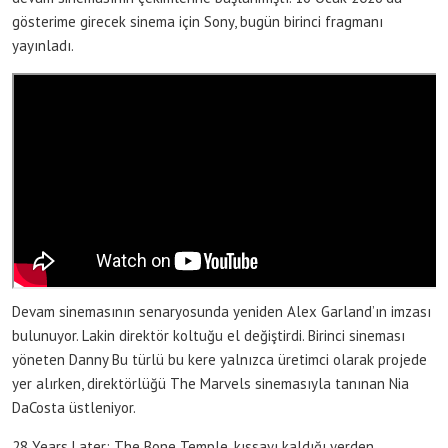
gösterime girecek sinema için Sony, bugün birinci fragmanı
yayınladı.
Devam sinemasının senaryosunda yeniden Alex Garland’ın imzası
bulunuyor. Lakin direktör koltuğu el değiştirdi. Birinci sineması
yöneten Danny Bu türlü bu kere yalnızca üretimci olarak projede
yer alırken, direktörlüğü The Marvels sinemasıyla tanınan Nia
DaCosta üstleniyor.
28 Years Later: The Bone Temple, kıssayı kaldığı yerden