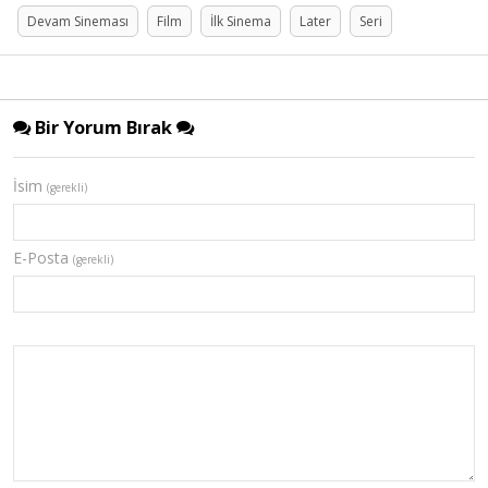
Devam Sineması
Film
İlk Sinema
Later
Seri
Bir Yorum Bırak
İsim
(gerekli)
E-Posta
(gerekli)