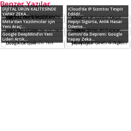
Benzer Yazılar
DİJİTAL ÜRÜN KALİTESİNDE
iCloud’da IP Sızıntısı Tespit
YAPAY ZEKA...
Edildi!...
Meta’dan Yazılımcılar için
Hepiyi Sigorta, Anlık Hasar
Yeni Araç:...
Ödeme...
Google DeepMind’ın Yeni
Gemini’da Deprem: Google
Lideri Artık...
Yapay Zeka...