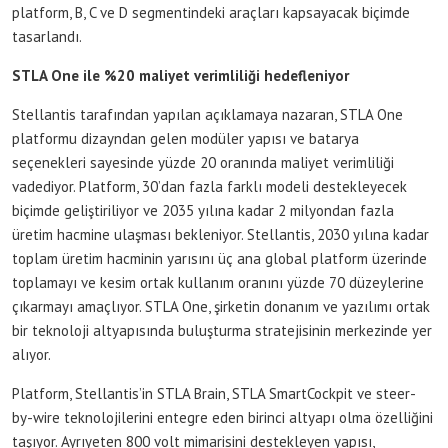
platform, B, C ve D segmentindeki araçları kapsayacak biçimde
tasarlandı.
STLA One ile %20 maliyet verimliliği hedefleniyor
Stellantis tarafından yapılan açıklamaya nazaran, STLA One
platformu dizayndan gelen modüler yapısı ve batarya
seçenekleri sayesinde yüzde 20 oranında maliyet verimliliği
vadediyor. Platform, 30’dan fazla farklı modeli destekleyecek
biçimde geliştiriliyor ve 2035 yılına kadar 2 milyondan fazla
üretim hacmine ulaşması bekleniyor. Stellantis, 2030 yılına kadar
toplam üretim hacminin yarısını üç ana global platform üzerinde
toplamayı ve kesim ortak kullanım oranını yüzde 70 düzeylerine
çıkarmayı amaçlıyor. STLA One, şirketin donanım ve yazılımı ortak
bir teknoloji altyapısında buluşturma stratejisinin merkezinde yer
alıyor.
Platform, Stellantis’in STLA Brain, STLA SmartCockpit ve steer-
by-wire teknolojilerini entegre eden birinci altyapı olma özelliğini
taşıyor. Ayrıyeten 800 volt mimarisini destekleyen yapısı,