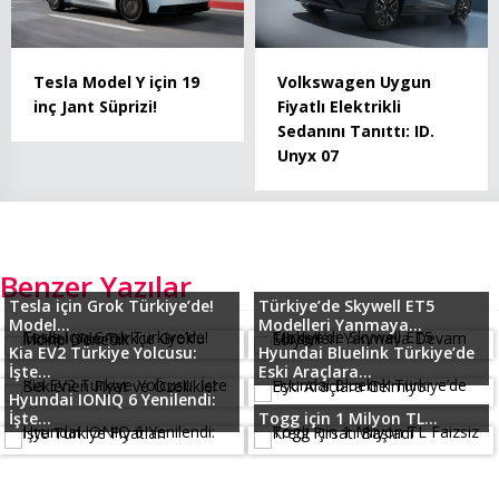
Tesla Model Y için 19
Volkswagen Uygun
inç Jant Süprizi!
Fiyatlı Elektrikli
Sedanını Tanıttı: ID.
Unyx 07
Benzer Yazılar
Tesla için Grok Türkiye’de!
Türkiye’de Skywell ET5
Model...
Modelleri Yanmaya...
Kia EV2 Türkiye Yolcusu:
Hyundai Bluelink Türkiye’de
İşte...
Eski Araçlara...
Hyundai IONIQ 6 Yenilendi:
İşte...
Togg için 1 Milyon TL...