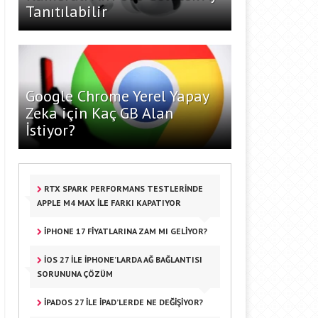
Tanıtılabilir
Google Chrome Yerel Yapay
Zeka için Kaç GB Alan
İstiyor?
RTX SPARK PERFORMANS TESTLERINDE
APPLE M4 MAX ILE FARKI KAPATIYOR
IPHONE 17 FIYATLARINA ZAM MI GELIYOR?
IOS 27 ILE IPHONE’LARDA AĞ BAĞLANTISI
SORUNUNA ÇÖZÜM
IPADOS 27 ILE IPAD’LERDE NE DEĞIŞIYOR?