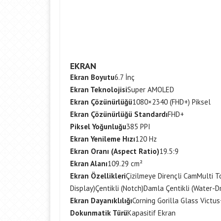
EKRAN
Ekran Boyutu
6.7 İnç
Ekran Teknolojisi
Super AMOLED
Ekran Çözünürlüğü
1080×2340 (FHD+) Piksel
Ekran Çözünürlüğü Standardı
FHD+
Piksel Yoğunluğu
385 PPI
Ekran Yenileme Hızı
120 Hz
Ekran Oranı (Aspect Ratio)
19.5:9
Ekran Alanı
109.29 cm²
Ekran Özellikleri
Çizilmeye Dirençli Cam
Multi T
Display)
Çentikli (Notch)
Damla Çentikli (Water-D
Ekran Dayanıklılığı
Corning Gorilla Glass Victus
Dokunmatik Türü
Kapasitif Ekran