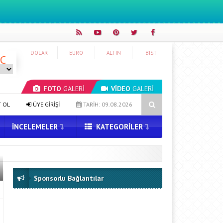
DOLAR
EURO
ALTIN
BIST
°C
FOTO
GALERİ
VİDEO
GALERİ
OS 27 Güncellemesi ile AirPods’a Neler Geliyor?
Kameralı AirPods G
T OL
ÜYE GİRİŞİ
TARİH: 09.08.2026
İNCELEMELER
KATEGORILER
Sponsorlu Bağlantılar