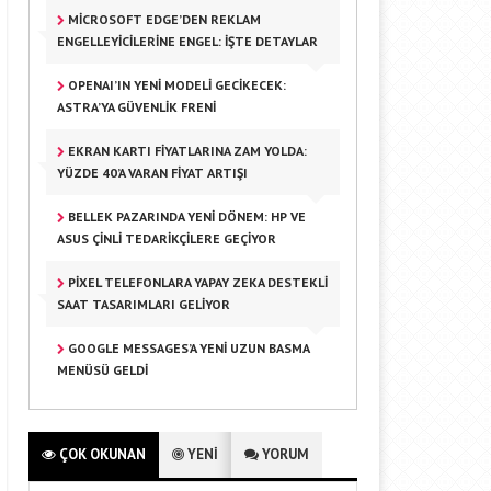
MICROSOFT EDGE’DEN REKLAM
ENGELLEYICILERINE ENGEL: İŞTE DETAYLAR
OPENAI’IN YENI MODELI GECIKECEK:
ASTRA’YA GÜVENLIK FRENI
EKRAN KARTI FIYATLARINA ZAM YOLDA:
YÜZDE 40’A VARAN FIYAT ARTIŞI
BELLEK PAZARINDA YENI DÖNEM: HP VE
ASUS ÇINLI TEDARIKÇILERE GEÇIYOR
PIXEL TELEFONLARA YAPAY ZEKA DESTEKLI
SAAT TASARIMLARI GELIYOR
GOOGLE MESSAGES’A YENI UZUN BASMA
MENÜSÜ GELDI
ÇOK OKUNAN
YENİ
YORUM