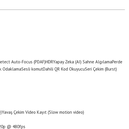
etect Auto-Focus (PDAF)
HDR
Yapay Zeka (AI) Sahne Algılama
Perde
k Odaklama
Sesli komut
Dahili QR Kod Okuyucu
Seri Çekim (Burst)
)
Yavaş Çekim Video Kayıt (Slow motion video)
20p @ 480fps