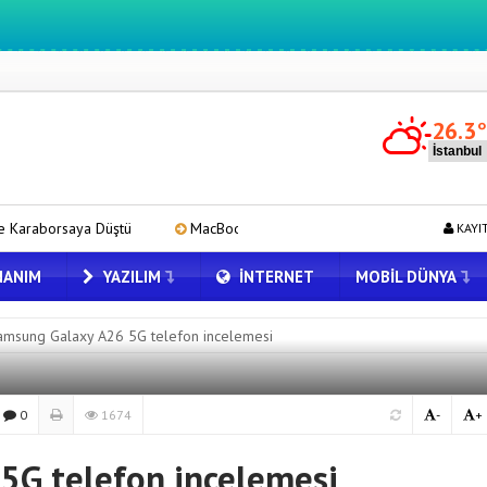
26.3
ştü
MacBook Ultra için Geri Sayım Başladı: İşte Bilinenler
i
KAYI
ANIM
YAZILIM
İNTERNET
MOBIL DÜNYA
amsung Galaxy A26 5G telefon incelemesi
0
1674
-
+
5G telefon incelemesi