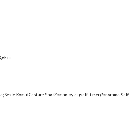
 Çekim
laş
Sesle Komut
Gesture Shot
Zamanlayıcı (self-timer)
Panorama Selfi