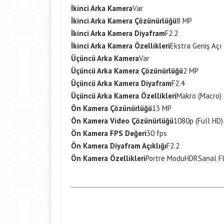
İkinci Arka Kamera
Var
İkinci Arka Kamera Çözünürlüğü
8 MP
İkinci Arka Kamera Diyafram
F2.2
İkinci Arka Kamera Özellikleri
Ekstra Geniş Açı
Üçüncü Arka Kamera
Var
Üçüncü Arka Kamera Çözünürlüğü
2 MP
Üçüncü Arka Kamera Diyafram
F2.4
Üçüncü Arka Kamera Özellikleri
Makro (Macro)
Ön Kamera Çözünürlüğü
13 MP
Ön Kamera Video Çözünürlüğü
1080p (Full HD)
Ön Kamera FPS Değeri
30 fps
Ön Kamera Diyafram Açıklığı
F2.2
Ön Kamera Özellikleri
Portre Modu
HDR
Sanal F