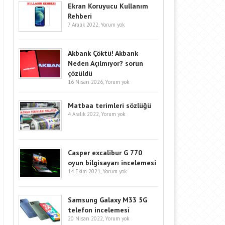
Ekran Koruyucu Kullanım
Rehberi
7 Aralık 2022,
Yorum yok
Akbank Çöktü! Akbank
Neden Açılmıyor? sorun
çözüldü
16 Nisan 2026,
Yorum yok
Matbaa terimleri sözlüğü
4 Aralık 2022,
Yorum yok
Casper excalibur G 770
oyun bilgisayarı incelemesi
14 Ekim 2021,
Yorum yok
Samsung Galaxy M33 5G
telefon incelemesi
20 Nisan 2022,
Yorum yok