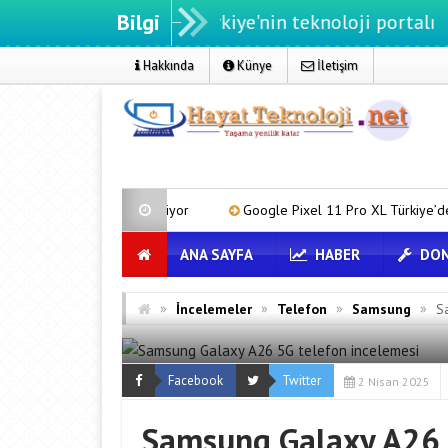
Bilgi
eknoloji.net - Türkiye'nin teknoloji portalı
Hakkında
Künye
İletişim
sajlaşabiliyor
Google Pixel 11 Pro XL Türkiye’de Karaborsaya Dü
ANA SAYFA
HABER
DON
»
»
»
»
İncelemeler
Telefon
Samsung
S
Facebook
Twitter
2 Nisan 2025
Samsung Galaxy A26 