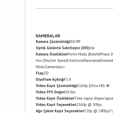
KAMERALAR
Kamera Çözünürlüğü
50 MP
Optik Görüntü Sabitleyici (OIS)
Var
Kamera Özellikleri
Portre Modu (Bokeh)
Phase D
Hızı (Shutter Speed) Kontrolü
Panorama
Otomati
Modu
Zamanlayıcı
Flaş
LED
Diyafram Açıklığı
F1.8
Video Kayıt Çözünürlüğü
2160p (Ultra HD) 4K
Video FPS Değeri
30 fps
Video Kayıt Özellikleri
Time-lapse (Hyperlapse
Video Kayıt Seçenekleri
2160p @ 30fps
Ağır Çekim Kayıt Seçenekleri
720p @ 240fps
7