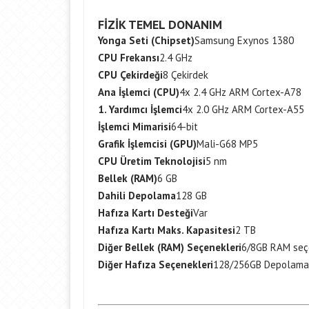
FİZİK TEMEL DONANIM
Yonga Seti (Chipset)
Samsung Exynos 1380
CPU Frekansı
2.4 GHz
CPU Çekirdeği
8 Çekirdek
Ana İşlemci (CPU)
4x 2.4 GHz ARM Cortex-A78
1. Yardımcı İşlemci
4x 2.0 GHz ARM Cortex-A55
İşlemci Mimarisi
64-bit
Grafik İşlemcisi (GPU)
Mali-G68 MP5
CPU Üretim Teknolojisi
5 nm
Bellek (RAM)
6 GB
Dahili Depolama
128 GB
Hafıza Kartı Desteği
Var
Hafıza Kartı Maks. Kapasitesi
2 TB
Diğer Bellek (RAM) Seçenekleri
6/8GB RAM seç
Diğer Hafıza Seçenekleri
128/256GB Depolama 