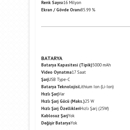
Renk Sayısı
16 Milyon
Ekran / Gövde Oranı
85.99 %
BATARYA
Batarya Kapasitesi (Tipik)
5000 mAh
Video Oynatma
17 Saat
Şarj
USB Type-C
Batarya Teknolojisi
Lithium Ion (Li-Ion)
Hızlı Şarj
Var
Hızlı Şarj Gücü (Maks.)
25 W
Hızlı Şarj Özellikleri
Hızlı Şarj (25W)
Kablosuz Şarj
Yok
Değişir Batarya
Yok