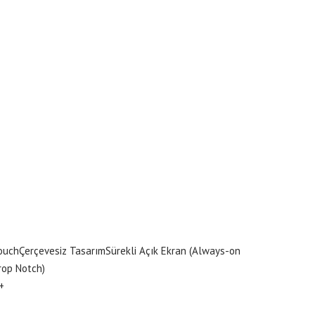
ouch
Çerçevesiz Tasarım
Sürekli Açık Ekran (Always-on
rop Notch)
+