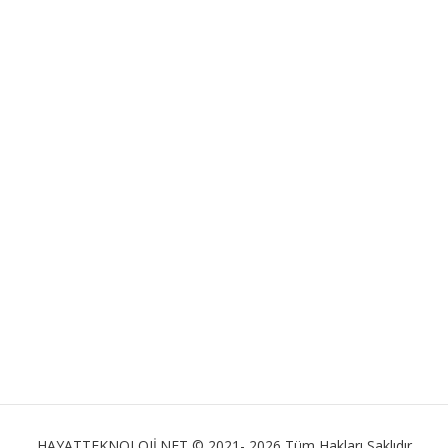
HAYATTEKNOLOJİ.NET © 2021- 2026 Tüm Hakları Saklıdır